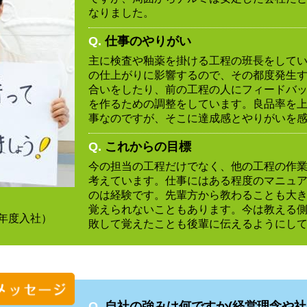
なりました。
Q.
仕事のやりがい
主に検査や釉薬を掛ける工程の班長をして
の仕上がりに影響するので、その都度発生
合いをしたり、前の工程の人にフィードバ
を作るための調整をしています。良品率を
事なのですが、そこに達成感とやりがいを
Q.
これからの目標
今の担当の工程だけでなく、他の工程の作
考えています。仕事にはある程度のマニュ
のは経験です。先輩方から教わることも大
覚えられないこともあります。今は教える
4年度入社）
敗して覚えたことも後輩に伝えるようにし
Q.
自社の強みは何ですか(経営理念や社