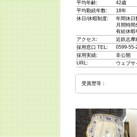
平均年齢:
42歳
平均勤続年数:
18年
休日/休暇制度:
年間休日
月間時間
有給休暇
アクセス:
近鉄志摩
0599-55-
採用窓口 TEL:
採用実績:
非公開
URL:
ウェブサ
受賞歴等：