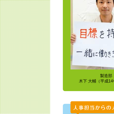
製造部
木下 大輔（平成1