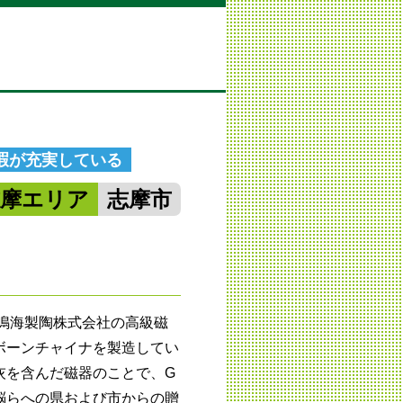
休暇が充実している
志摩エリア
志摩市
る鳴海製陶株式会社の高級磁
けボーンチャイナを製造してい
灰を含んだ磁器のことで、G
脳らへの県および市からの贈