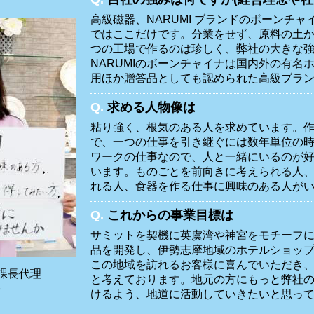
高級磁器、NARUMI ブランドのボーンチ
ではここだけです。分業をせず、原料の土
つの工場で作るのは珍しく、弊社の大きな
NARUMIのボーンチャイナは国内外の有名
用ほか贈答品としても認められた高級ブラ
Q.
求める人物像は
粘り強く、根気のある人を求めています。
で、一つの仕事を引き継ぐには数年単位の
ワークの仕事なので、人と一緒にいるのが
います。ものごとを前向きに考えられる人
れる人、食器を作る仕事に興味のある人が
Q.
これからの事業目標は
サミットを契機に英虞湾や神宮をモチーフ
品を開発し、伊勢志摩地域のホテルショッ
この地域を訪れるお客様に喜んでいただき
課長代理
と考えております。地元の方にもっと弊社
弓
けるよう、地道に活動していきたいと思っ