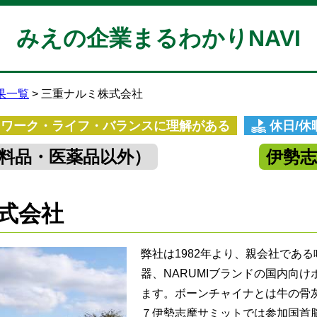
みえの企業まるわかりNAVI
果一覧
三重ナルミ株式会社
ワーク・ライフ・バランスに理解がある
休日/
料品・医薬品以外）
伊勢
式会社
弊社は1982年より、親会社であ
器、NARUMIブランドの国内向
ます。ボーンチャイナとは牛の骨
７伊勢志摩サミットでは参加国首