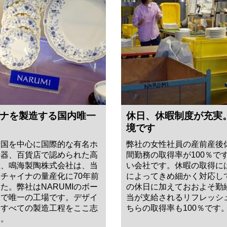
ナを製造する国内唯一
休日、休暇制度が充実
境です
ア諸国を中心に国際的な有名ホ
弊社の女性社員の産前産後
食器、百貨店で認められた高
間勤務の取得率が100％で
社、鳴海製陶株式会社は、当
い会社です。休暇の取得に
チャイナの量産化に70年前
によってきめ細かく対応して
た。弊社はNARUMIのボー
の休日に加えておおよそ勤
内で唯一の工場です。デザイ
当が支給されるリフレッシ
、すべての製造工程をここ志
ちらの取得率も100％です
す。