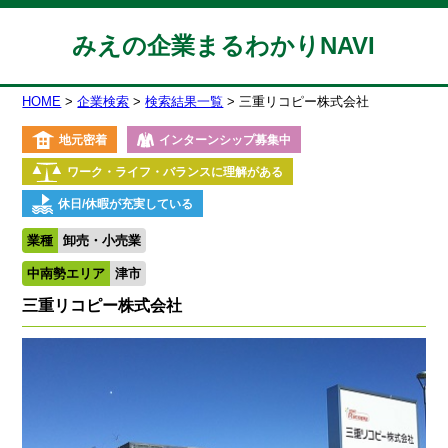
みえの企業まるわかりNAVI
HOME
企業検索
検索結果一覧
三重リコピー株式会社
地元密着
インターンシップ募集中
ワーク・ライフ・バランスに理解がある
休日/休暇が充実している
業種
卸売・小売業
中南勢エリア
津市
三重リコピー株式会社