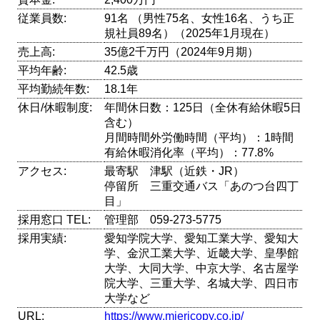
従業員数:
91名 （男性75名、女性16名、うち正
規社員89名）（2025年1月現在）
売上高:
35億2千万円（2024年9月期）
平均年齢:
42.5歳
平均勤続年数:
18.1年
休日/休暇制度:
年間休日数：125日（全休有給休暇5日
含む）
月間時間外労働時間（平均）：1時間
有給休暇消化率（平均）：77.8%
アクセス:
最寄駅 津駅（近鉄・JR）
停留所 三重交通バス「あのつ台四丁
目」
採用窓口 TEL:
管理部 059-273-5775
採用実績:
愛知学院大学、愛知工業大学、愛知大
学、金沢工業大学、近畿大学、皇學館
大学、大同大学、中京大学、名古屋学
院大学、三重大学、名城大学、四日市
大学など
URL:
https://www.miericopy.co.jp/