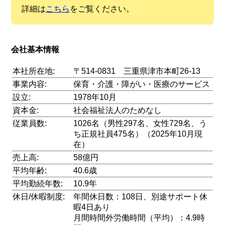
詳細は
こちら
をご覧ください。
会社基本情報
本社所在地:
〒514-0831 三重県津市本町26-13
事業内容:
保育・介護・障がい・医療のサービス
設立:
1978年10月
資本金:
社会福祉法人のためなし
従業員数:
1026名（男性297名、女性729名、う
ち正規社員475名）（2025年10月現
在）
売上高:
58億円
平均年齢:
40.6歳
平均勤続年数:
10.9年
休日/休暇制度:
年間休日数：108日、別途サポート休
暇4日あり
月間時間外労働時間（平均）：4.9時