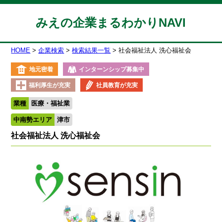
みえの企業まるわかりNAVI
HOME
企業検索
検索結果一覧
社会福祉法人 洗心福祉会
地元密着
インターンシップ募集中
福利厚生が充実
社員教育が充実
業種
医療・福祉業
中南勢エリア
津市
社会福祉法人 洗心福祉会