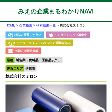
みえの企業まるわかりNAVI
HOME
企業検索
検索結果一覧
株式会社スミロン
社内の風通しが良い
インターンシップ募集中
ワーク・ライフ・バランスに理解がある
企業紹介動画掲載
業種
製造業（食料品・医薬品以外）
伊賀エリア
伊賀市
株式会社スミロン