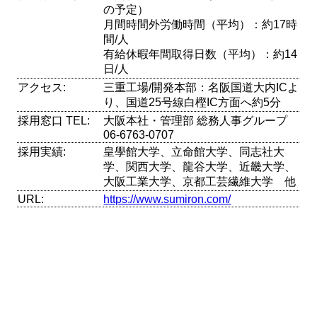
の予定）
月間時間外労働時間（平均）：約17時
間/人
有給休暇年間取得日数（平均）：約14
日/人
アクセス:
三重工場/開発本部：名阪国道大内ICよ
り、国道25号線白樫IC方面へ約5分
採用窓口 TEL:
大阪本社・管理部 総務人事グループ
06-6763-0707
採用実績:
皇學館大学、立命館大学、同志社大
学、関西大学、龍谷大学、近畿大学、
大阪工業大学、京都工芸繊維大学 他
URL:
https://www.sumiron.com/