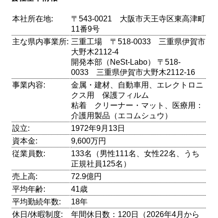
本社所在地:
〒543-0021 大阪市天王寺区東高津町
11番9号
主な県内事業所:
三重工場 〒518-0033 三重県伊賀市
大野木2112-4
開発本部（NeSt-Labo） 〒518-
0033 三重県伊賀市大野木2112-16
事業内容:
金属・建材、自動車用、エレクトロニ
クス用 保護フィルム
粘着 クリーナー・マット、医療用：
介護用製品（エコムシュウ）
設立:
1972年9月13日
資本金:
9,600万円
従業員数:
133名（男性111名、女性22名、うち
正規社員125名）
売上高:
72.9億円
平均年齢:
41歳
平均勤続年数:
18年
休日/休暇制度:
年間休日数：120日（2026年4月から