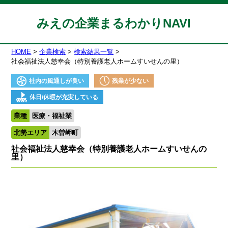
みえの企業まるわかりNAVI
HOME
企業検索
検索結果一覧
社会福祉法人慈幸会（特別養護老人ホームすいせんの里）
社内の風通しが良い
残業が少ない
休日/休暇が充実している
業種
医療・福祉業
北勢エリア
木曽岬町
社会福祉法人慈幸会（特別養護老人ホームすいせんの
里）