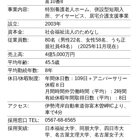
富10番8
事業内容:
特別養護老人ホーム、併設型短期入
所、デイサービス、居宅介護支援事業
設立:
2003年
資本金:
社会福祉法人のためなし
従業員数:
80名（男性22名、女性58名、うち正
規社員49名）（2025年11月現在）
売上高:
4億5,000万円
平均年齢:
45.5歳
平均勤続年数:
8年
休日/休暇制度:
年間休日数：109日＋アニバーサリー
休暇８日
月間時間外労働時間（平均）：2時間
有給休暇年間取得日数（平均）：8日
アクセス:
伊勢湾岸自動車道弥富木曽岬ICより、
車で4分
0567-68-6565
採用窓口 TEL:
採用実績:
日本福祉大学、同朋大学、四日市大
学、名古屋文理大学、名古屋女子大