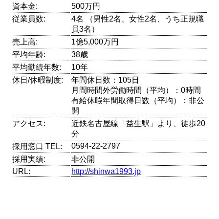
資本金:
500万円
従業員数:
4名 （男性2名、女性2名、うち正規職
員3名）
売上高:
1億5,000万円
平均年齢:
38歳
平均勤続年数:
10年
休日/休暇制度:
年間休日数：105日
月間時間外労働時間（平均）：0時間
有給休暇年間取得日数（平均）：非公
開
アクセス:
近鉄名古屋線「益生駅」より、徒歩20
分
0594-22-2797
採用窓口 TEL:
採用実績:
非公開
URL:
http://shinwa1993.jp