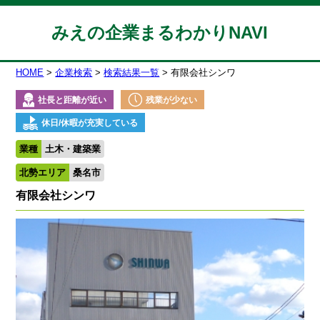
みえの企業まるわかりNAVI
HOME
企業検索
検索結果一覧
有限会社シンワ
社長と距離が近い
残業が少ない
休日/休暇が充実している
業種
土木・建築業
北勢エリア
桑名市
有限会社シンワ