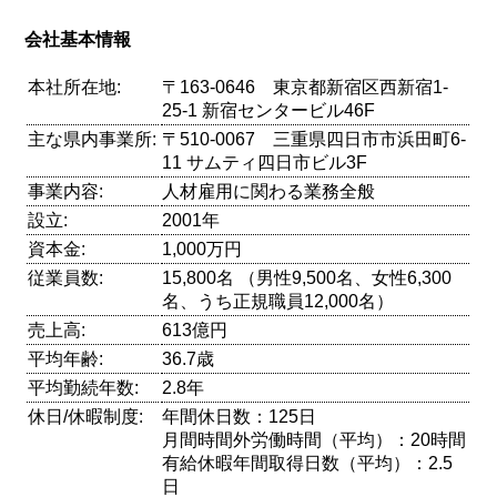
会社基本情報
本社所在地:
〒163-0646 東京都新宿区西新宿1-
25-1 新宿センタービル46F
主な県内事業所:
〒510-0067 三重県四日市市浜田町6-
11 サムティ四日市ビル3F
事業内容:
人材雇用に関わる業務全般
設立:
2001年
資本金:
1,000万円
従業員数:
15,800名 （男性9,500名、女性6,300
名、うち正規職員12,000名）
売上高:
613億円
平均年齢:
36.7歳
平均勤続年数:
2.8年
休日/休暇制度:
年間休日数：125日
月間時間外労働時間（平均）：20時間
有給休暇年間取得日数（平均）：2.5
日