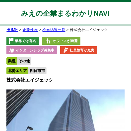
みえの企業まるわかりNAVI
HOME
企業検索
検索結果一覧
株式会社エイジェック
業界では有名
オフィスが綺麗
インターンシップ募集中
社員教育が充実
業種
その他
北勢エリア
四日市市
株式会社エイジェック