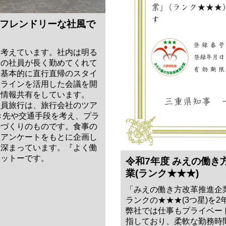
フレンドリーな社風で
に考えています。社内は明る
くの社員が長く勤めてくれて
は基本的に直行直帰のスタイ
ンラインを活用した会議を開
、情報共有をしています。
社員旅行は、旅行会社のツア
き先や交通手段を考え、プラ
手づくりのものです。食事の
員アンケートをもとに企画し
も深まっています。『よく働
モットーです。
令和7年度 みえの働き
業(ランク★★★)
「みえの働き方改革推進企
ランクの★★★(3つ星)を
弊社では仕事もプライベー
指しており、柔軟な勤務時