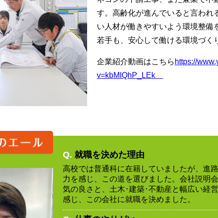
す。高齢化が進んでいると言われ
い人材が働きやすいよう環境整備
若手も、安心して働ける環境づく
企業紹介動画はこちら
https://www
v=kbMIQhP_LEk
Q.
就職を決めた理由
高校では普通科に在籍していましたが、進
力を感じ、この道を選びました。会社説明
気の良さと、土木･建築･不動産と幅広い経
感じ、この会社に就職を決めました。