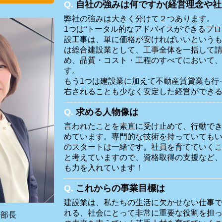
Q.
自社の強みは何ですか(経営理念や社
弊社の強みは大きく分けて２つあります。
1つは“トータル的なアドバイスができるプロ
設工事は、単に価格が安ければいいという
は総合建設業として、工事全体を一括して
め、品質・コスト・工程のすべてにおいて
す。
もう1つは建設業に加えて不動産賃貸業も行
右されることも少なく安定した経営ができ
Q.
求める人物像は
言われたことを素直に受け止めて、行動でき
めています。専門的な技術を持っていても
のスタートは一緒です。社員を育てていく
と考えていますので、資格取得の支援など
も力を入れています！
Q.
これからの事業目標は
建設業は、私たちの生活に欠かせない仕事
れる、社会にとって非常に重要な役割を担
 部長