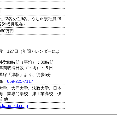
円
性22名女性9名、うち正規社員28
25年5月現在）
060万円
数：127日（年間カレンダーによ
外労働時間（平均）：30時間
年間取得日数（平均）：５日
屋線「津駅」より、徒歩5分
画部
059-225-7117
大学、大同大学、法政大学、日本
海工業専門学校、津工業高校、伊
校 他
w.kabu-ikd.co.jp