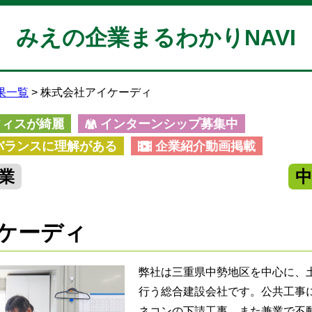
みえの企業まるわかりNAVI
果一覧
株式会社アイケーディ
フィスが綺麗
インターンシップ募集中
バランスに理解がある
企業紹介動画掲載
業
ケーディ
弊社は三重県中勢地区を中心に、
行う総合建設会社です。公共工事
ネコンの下請工事、また兼業で不