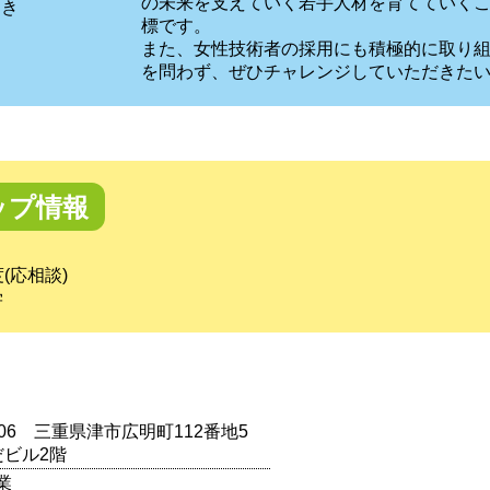
の未来を支えていく若手人材を育てていく
つき
標です。
また、女性技術者の採用にも積極的に取り
を問わず、ぜひチャレンジしていただきた
ップ情報
(応相談)
学
0006 三重県津市広明町112番地5
だビル2階
業