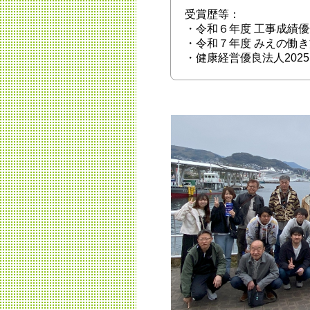
受賞歴等：
・令和６年度 工事成績
・令和７年度 みえの働き
・健康経営優良法人202