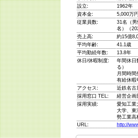
設立:
1962年
資本金:
5,000万
従業員数:
31名（男
名）（20
売上高:
約15億8,
平均年齢:
41.1歳
平均勤続年数:
13.8年
休日/休暇制度:
年間休日
る）
月間時間
有給休暇
アクセス:
近鉄名古
採用窓口 TEL:
経営企
採用実績:
愛知工業
大学、東
勢工業高
URL:
http://ww