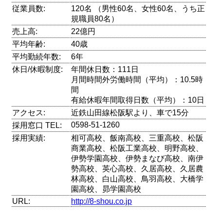
従業員数:
120名 （男性60名、女性60名、うち正
規職員80名）
売上高:
22億円
平均年齢:
40歳
平均勤続年数:
6年
休日/休暇制度:
年間休日数：111日
月間時間外労働時間（平均）：10.5時
間
有給休暇年間取得日数（平均）：10日
アクセス:
近鉄山田線松阪駅より、車で15分
0598-51-1260
採用窓口 TEL:
採用実績:
相可高校、飯南高校、三重高校、松阪
商業高校、松阪工業高校、明野高校、
伊勢学園高校、伊勢まなび高校、南伊
勢高校、英心高校、久居高校、久居農
林高校、白山高校、鳥羽高校、大橋学
園高校、昴学園高校
URL:
http://8-shou.co.jp