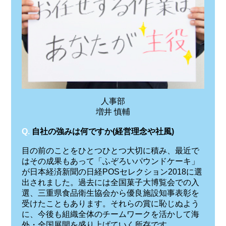
人事部
増井 慎輔
Q.
自社の強みは何ですか(経営理念や社風)
目の前のことをひとつひとつ大切に積み、最近で
はその成果もあって「ふぞろいパウンドケーキ」
が日本経済新聞の日経POSセレクション2018に選
出されました。過去には全国菓子大博覧会での入
選、三重県食品衛生協会から優良施設知事表彰を
受けたこともあります。それらの賞に恥じぬよう
に、今後も組織全体のチームワークを活かして海
外・全国展開を盛り上げていく所存です。