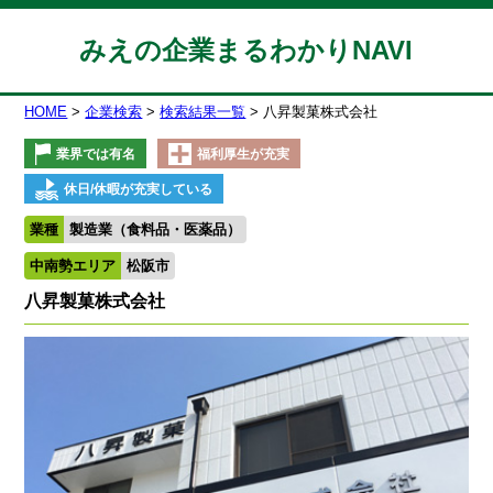
みえの企業まるわかりNAVI
HOME
企業検索
検索結果一覧
八昇製菓株式会社
業界では有名
福利厚生が充実
休日/休暇が充実している
業種
製造業（食料品・医薬品）
中南勢エリア
松阪市
八昇製菓株式会社