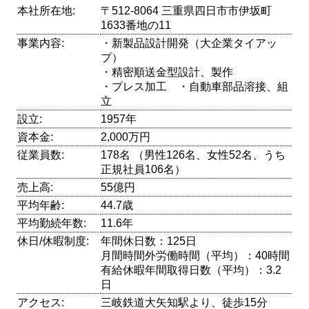
本社所在地:
〒512-8064 三重県四日市市伊坂町
1633番地の11
事業内容:
・新製品設計開発（大企業タイアッ
プ）
・精密順送金型設計、製作
・プレス加工 ・自動車部品溶接、組
立
設立:
1957年
資本金:
2,000万円
従業員数:
178名 （男性126名、女性52名、うち
正規社員106名）
売上高:
55億円
平均年齢:
44.7歳
平均勤続年数:
11.6年
休日/休暇制度:
年間休日数：125日
月間時間外労働時間（平均）：40時間
有給休暇年間取得日数（平均）：3.2
日
アクセス:
三岐鉄道大矢知駅より、徒歩15分