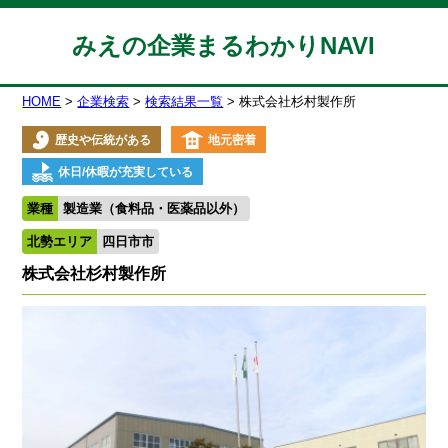
みえの企業まるわかりNAVI
HOME
企業検索
検索結果一覧
株式会社杉村製作所
歴史や伝統がある
地元密着
休日/休暇が充実している
業種
製造業（食料品・医薬品以外）
北勢エリア
四日市市
株式会社杉村製作所