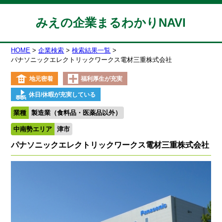
みえの企業まるわかりNAVI
HOME
企業検索
検索結果一覧
パナソニックエレクトリックワークス電材三重株式会社
地元密着
福利厚生が充実
休日/休暇が充実している
業種
製造業（食料品・医薬品以外）
中南勢エリア
津市
パナソニックエレクトリックワークス電材三重株式会社