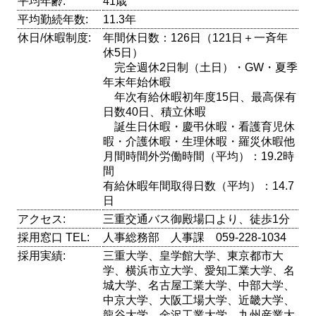
平均年齢:
41歳
平均勤続年数:
11.3年
休日/休暇制度:
年間休日数：126日（121日＋一斉年
休5日）
完全週休2日制（土日）・GW・夏季
年末年始休暇
年次有給休暇初年度15日、最高保有
日数40日、積立休暇
誕生日休暇・慶弔休暇・看護育児休
暇・介護休暇・生理休暇・羅災休暇他
月間時間外労働時間（平均）：19.2時
間
有給休暇年間取得日数（平均）：14.7
日
アクセス:
三重交通バス御殿場口より、徒歩1分
採用窓口 TEL:
人事総務部 人事課 059-228-1034
採用実績:
三重大学、皇学館大学、東京都市大
学、横浜市立大学、愛知工業大学、名
城大学、名古屋工業大学、中部大学、
中京大学、大阪工場大学、近畿大学、
龍谷大学、金沢工業大学、九州産業大