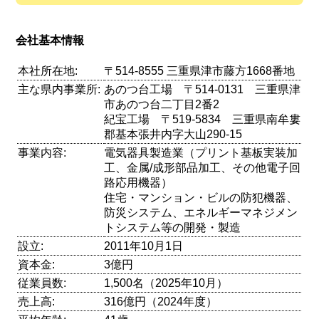
会社基本情報
本社所在地:
〒514-8555 三重県津市藤方1668番地
主な県内事業所:
あのつ台工場 〒514-0131 三重県津
市あのつ台二丁目2番2
紀宝工場 〒519-5834 三重県南牟婁
郡基本張井内字大山290-15
事業内容:
電気器具製造業（プリント基板実装加
工、金属/成形部品加工、その他電子回
路応用機器）
住宅・マンション・ビルの防犯機器、
防災システム、エネルギーマネジメン
トシステム等の開発・製造
設立:
2011年10月1日
資本金:
3億円
従業員数:
1,500名（2025年10月）
売上高:
316億円（2024年度）