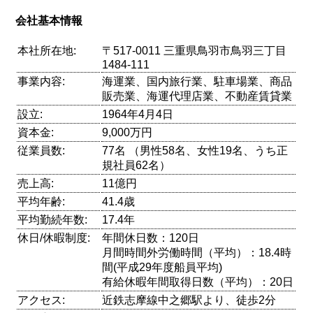
会社基本情報
本社所在地:
〒517-0011 三重県鳥羽市鳥羽三丁目
1484‐111
事業内容:
海運業、国内旅行業、駐車場業、商品
販売業、海運代理店業、不動産賃貸業
設立:
1964年4月4日
資本金:
9,000万円
従業員数:
77名 （男性58名、女性19名、うち正
規社員62名）
売上高:
11億円
平均年齢:
41.4歳
平均勤続年数:
17.4年
休日/休暇制度:
年間休日数：120日
月間時間外労働時間（平均）：18.4時
間(平成29年度船員平均)
有給休暇年間取得日数（平均）：20日
アクセス:
近鉄志摩線中之郷駅より、徒歩2分