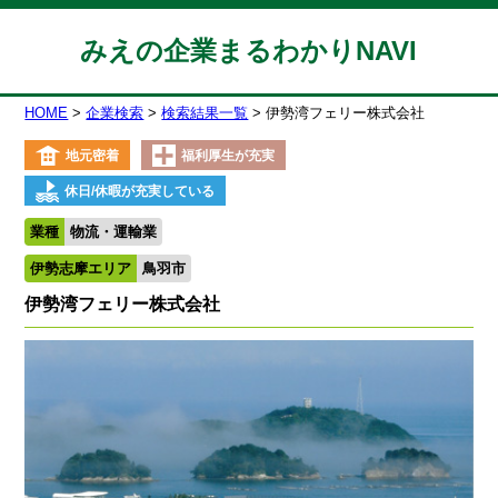
みえの企業まるわかりNAVI
HOME
企業検索
検索結果一覧
伊勢湾フェリー株式会社
地元密着
福利厚生が充実
休日/休暇が充実している
業種
物流・運輸業
伊勢志摩エリア
鳥羽市
伊勢湾フェリー株式会社