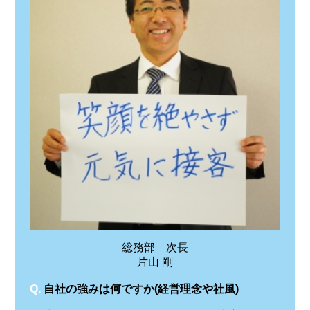
総務部 次長
片山 剛
Q.
自社の強みは何ですか(経営理念や社風)