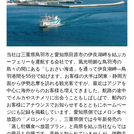
当社は三重県鳥羽市と愛知県田原市の伊良湖岬を結ぶカ
ーフェリーを運航する会社です。風光明媚な鳥羽湾の
島々の間にある「しおさい海道」を通って伊良湖岬―鳥
羽港間を55分で結びます。お客様の大半は関東・静岡方
面から伊勢志摩を訪れる観光客ですが、最近はアジアを
中心に海外からのお客様も増えてきました。航路の途中
でイルカやスナメリに出会うこともしばしばで、船内の
お客様にアナウンスでお知らせするとともにホームペー
ジにも記録を掲載しています。愛知県側ではメロン食べ
放題の「メロンパック」、三重県側では今年新発売の
「蒸し牡蠣食べ放題プラン」と両県を結ぶ当社ならでは
の商品も自慢です。意外と知られていませんが、伊勢志