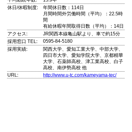
休日/休暇制度:
年間休日数：114日
月間時間外労働時間（平均）：22.5時
間
有給休暇年間取得日数（平均）：14日
アクセス:
JR関西本線亀山駅より、車で約15分
0595-84-5180
採用窓口 TEL:
採用実績:
関西大学、愛知工業大学、中部大学、
四日市大学、愛知学院大学、京都精華
大学、石薬師高校、津工業高校、白子
高校、南伊勢高校 他
URL:
http://www.u-tc.com/kameyama-tec/