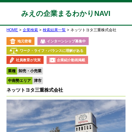
みえの企業まるわかりNAVI
HOME
企業検索
検索結果一覧
ネッツトヨタ三重株式会社
地元密着
インターンシップ募集中
ワーク・ライフ・バランスに理解がある
社員教育が充実
企業紹介動画掲載
業種
卸売・小売業
中南勢エリア
津市
ネッツトヨタ三重株式会社