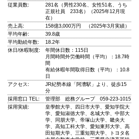
従業員数:
281名（男性230名、女性51名、うち
正規社員 233名）（2025年12月現
在）
売上高:
158億3,000万円 （2025年3月実績）
平均年齢:
39.8歳
平均勤続年数:
18.2年
休日/休暇制度:
年間休日数：115日
月間時間外労働時間（平均）：18.7時
間
有給休暇年間取得日数（平均）：10.8
日
アクセス:
JR紀勢本線「阿漕駅」より、徒歩15
分
採用窓口 TEL:
管理部 総務グループ 059-223-1015
採用実績:
皇學館大学、四日市大学、愛知学院大
学、愛知淑徳大学、名城大学、中部大
学、同朋大学、帝塚山大学、畿央大
学、高知工科大学、愛知東邦大学、高
田短期大学、三重短期大学、トヨタ名