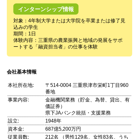
インターンシップ情報
対象：4年制大学または大学院を卒業または修了見
込みの学生
期間：1日
体験内容：三重県の農業振興と地域の発展をサポ
ートする「融資担当者」の仕事を体験
会社基本情報
本社所在地:
〒514-0004 三重県津市栄町1丁目960
番地
事業内容:
金融機関業務（貯金、為替、貸出、有
価証券）
県下JAバンク統括・支援業務
設立:
1948年
資本金:
687億5,200万円
従業員数:
212名 （男性129名、女性83名、うち