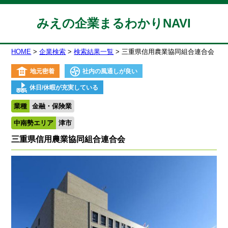
みえの企業まるわかりNAVI
HOME
企業検索
検索結果一覧
三重県信用農業協同組合連合会
地元密着
社内の風通しが良い
休日/休暇が充実している
業種
金融・保険業
中南勢エリア
津市
三重県信用農業協同組合連合会