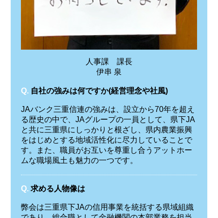
人事課 課長
伊串 泉
Q.
自社の強みは何ですか(経営理念や社風)
JAバンク三重信連の強みは、設立から70年を超え
る歴史の中で、JAグループの一員として、県下JA
と共に三重県にしっかりと根ざし、県内農業振興
をはじめとする地域活性化に尽力していることで
す。また、職員がお互いを尊重し合うアットホー
ムな職場風土も魅力の一つです。
Q.
求める人物像は
弊会は三重県下JAの信用事業を統括する県域組織
であり、総合職として金融機関の本部業務を担当