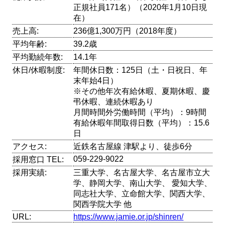
正規社員171名）（2020年1月10日現
在）
売上高:
236億1,300万円（2018年度）
平均年齢:
39.2歳
平均勤続年数:
14.1年
休日/休暇制度:
年間休日数：125日（土・日祝日、年
末年始4日）
※その他年次有給休暇、夏期休暇、慶
弔休暇、連続休暇あり
月間時間外労働時間（平均）：9時間
有給休暇年間取得日数（平均）：15.6
日
アクセス:
近鉄名古屋線 津駅より、徒歩6分
059-229-9022
採用窓口 TEL:
採用実績:
三重大学、名古屋大学、名古屋市立大
学、静岡大学、南山大学、 愛知大学、
同志社大学、立命館大学、関西大学、
関西学院大学 他
URL:
https://www.jamie.or.jp/shinren/