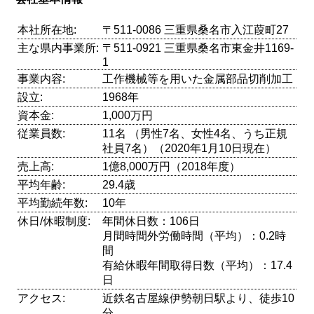
本社所在地:
〒511-0086 三重県桑名市入江葭町27
主な県内事業所:
〒511-0921 三重県桑名市東金井1169-
1
事業内容:
工作機械等を用いた金属部品切削加工
設立:
1968年
資本金:
1,000万円
従業員数:
11名 （男性7名、女性4名、うち正規
社員7名）（2020年1月10日現在）
売上高:
1億8,000万円（2018年度）
平均年齢:
29.4歳
平均勤続年数:
10年
休日/休暇制度:
年間休日数：106日
月間時間外労働時間（平均）：0.2時
間
有給休暇年間取得日数（平均）：17.4
日
アクセス:
近鉄名古屋線伊勢朝日駅より、徒歩10
分