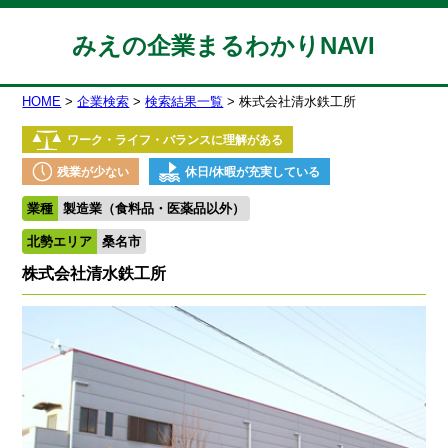
みえの企業まるわかりNAVI
HOME
企業検索
検索結果一覧
株式会社清水鉄工所
ワーク・ライフ・バランスに理解がある
残業が少ない
休日/休暇が充実している
業種
製造業（食料品・医薬品以外）
北勢エリア
桑名市
株式会社清水鉄工所