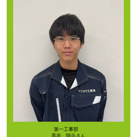
第一工事部
髙谷 陸斗さん