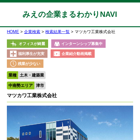
みえの企業まるわかりNAVI
HOME
企業検索
検索結果一覧
マツカワ工業株式会社
オフィスが綺麗
インターンシップ募集中
福利厚生が充実
企業紹介動画掲載
残業が少ない
業種
土木・建築業
中南勢エリア
津市
マツカワ工業株式会社