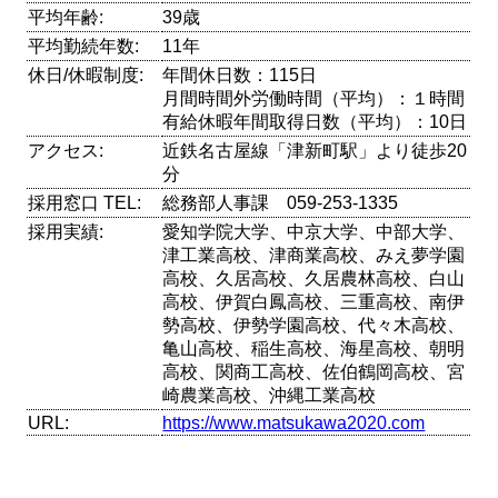
平均年齢:
39歳
平均勤続年数:
11年
休日/休暇制度:
年間休日数：115日
月間時間外労働時間（平均）：１時間
有給休暇年間取得日数（平均）：10日
アクセス:
近鉄名古屋線「津新町駅」より徒歩20
分
採用窓口 TEL:
総務部人事課 059-253-1335
採用実績:
愛知学院大学、中京大学、中部大学、
津工業高校、津商業高校、みえ夢学園
高校、久居高校、久居農林高校、白山
高校、伊賀白鳳高校、三重高校、南伊
勢高校、伊勢学園高校、代々木高校、
亀山高校、稲生高校、海星高校、朝明
高校、関商工高校、佐伯鶴岡高校、宮
崎農業高校、沖縄工業高校
URL:
https://www.matsukawa2020.com