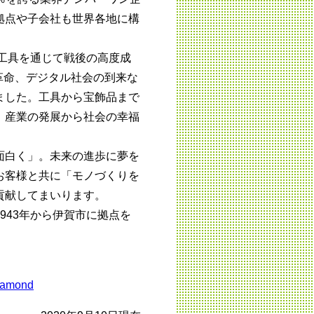
拠点や子会社も世界各地に構
。
ド工具を通じて戦後の高度成
革命、デジタル社会の到来な
ました。工具から宝飾品まで
、産業の発展から社会の幸福
面白く」。未来の進歩に夢を
お客様と共に「モノづくりを
貢献してまいります。
943年から伊賀市に拠点を
iamond