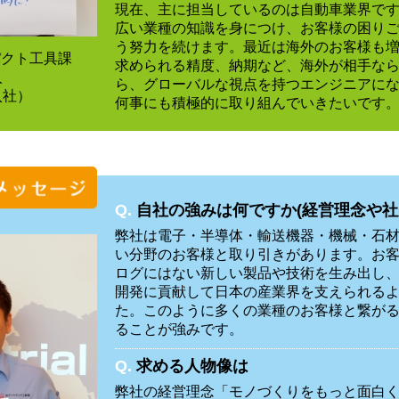
現在、主に担当しているのは自動車業界で
広い業種の知識を身につけ、お客様の困り
う努力を続けます。最近は海外のお客様も
パクト工具課
求められる精度、納期など、海外が相手な
人
ら、グローバルな視点を持つエンジニアに
入社）
何事にも積極的に取り組んでいきたいです
Q.
自社の強みは何ですか(経営理念や社
弊社は電子・半導体・輸送機器・機械・石
い分野のお客様と取り引きがあります。お
ログにはない新しい製品や技術を生み出し
開発に貢献して日本の産業界を支えられる
た。このように多くの業種のお客様と繋が
ることが強みです。
Q.
求める人物像は
弊社の経営理念「モノづくりをもっと面白