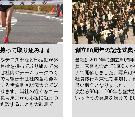
持って取り組みます
創立80周年の記念式
部やテニス部など部活動が盛
当社は2017年に創立80
い目標を持って取り組んでお
員、来賓も含めて1300人
動は社内のチームワークづく
ナで開催しました。写真は
中でも駅伝部は社内選考会を
社員旅行を兼ねて参加し、
する伊賀地区駅伝大会で14
良い機会となりました。
誇ります。当社の近くをコー
次なる90年、100年も盛
社長も東京から応援に駆けつ
いっそうの発展を続けてま
を創設することも大歓迎で