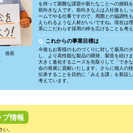
を持って困難な課題や新たなことへの挑戦
前向きな人です。前向きな人は入社後もし
ームでやる仕事ですので、周囲との協調性
えられるような人材がいいですね。現在は
系にこだわらす採用の枠を広げることも考
Q.
これからの事業目標は
今後もお客様のものづくりに対して最高の
課 係長
し、より高性能な製品の開発、製造を続け
二
大きく進化するニーズを先取りして「でき
会の発展に貢献いたします。さらに個人の
伝承することを目的に「みえる課」を新設
考えています。
ップ情報
さい。