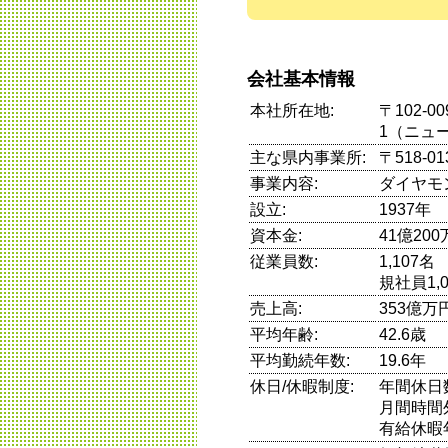
会社基本情報
本社所在地:
〒102-
1（ニュ
主な県内事業所:
〒518-
事業内容:
ダイヤモ
設立:
1937年
資本金:
41億20
従業員数:
1,107
規社員1,
売上高:
353億万
平均年齢:
42.6歳
平均勤続年数:
19.6年
休日/休暇制度:
年間休日
月間時間
有給休暇