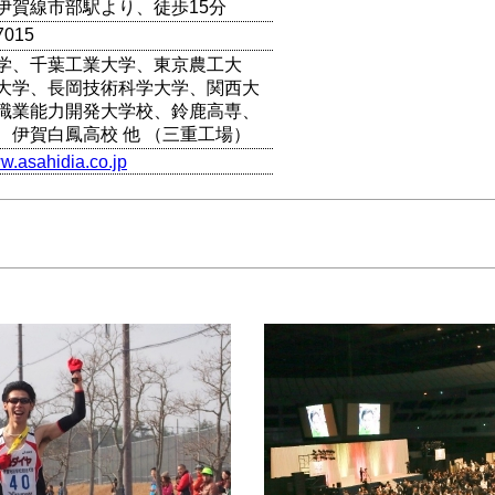
伊賀線市部駅より、徒歩15分
7015
学、千葉工業大学、東京農工大
大学、長岡技術科学大学、関西大
職業能力開発大学校、鈴鹿高専、
、伊賀白鳳高校 他 （三重工場）
ww.asahidia.co.jp