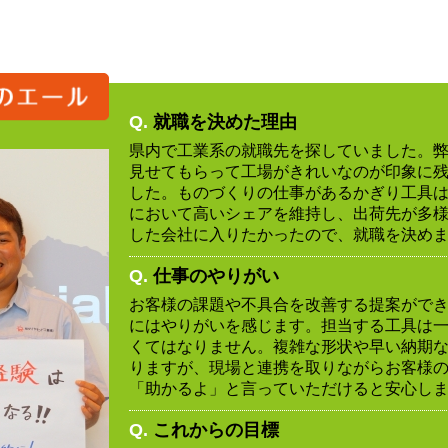
Q.
就職を決めた理由
県内で工業系の就職先を探していました。
見せてもらって工場がきれいなのが印象に
した。ものづくりの仕事があるかぎり工具
において高いシェアを維持し、出荷先が多
した会社に入りたかったので、就職を決め
Q.
仕事のやりがい
お客様の課題や不具合を改善する提案がで
にはやりがいを感じます。担当する工具は
くてはなりません。複雑な形状や早い納期
りますが、現場と連携を取りながらお客様
「助かるよ」と言っていただけると安心し
Q.
これからの目標