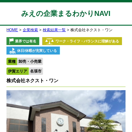
みえの企業まるわかりNAVI
HOME
企業検索
検索結果一覧
株式会社ネクスト・ワン
業界では有名
ワーク・ライフ・バランスに理解がある
休日/休暇が充実している
業種
卸売・小売業
伊賀エリア
名張市
株式会社ネクスト・ワン