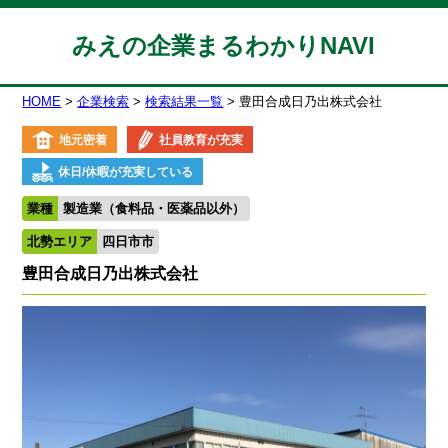
みえの企業まるわかりNAVI
HOME
企業検索
検索結果一覧
豊田合成日乃出株式会社
地元密着
社員教育が充実
休日/休暇が充実している
業種
製造業（食料品・医薬品以外）
北勢エリア
四日市市
豊田合成日乃出株式会社