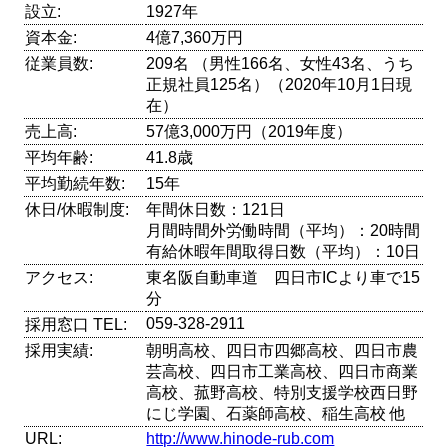
設立:
1927年
資本金:
4億7,360万円
従業員数:
209名 （男性166名、女性43名、うち
正規社員125名）（2020年10月1日現
在）
売上高:
57億3,000万円（2019年度）
平均年齢:
41.8歳
平均勤続年数:
15年
休日/休暇制度:
年間休日数：121日
月間時間外労働時間（平均）：20時間
有給休暇年間取得日数（平均）：10日
アクセス:
東名阪自動車道 四日市ICより車で15
分
059-328-2911
採用窓口 TEL:
採用実績:
朝明高校、四日市四郷高校、四日市農
芸高校、四日市工業高校、四日市商業
高校、菰野高校、特別支援学校西日野
にじ学園、石薬師高校、稲生高校 他
URL:
http://www.hinode-rub.com