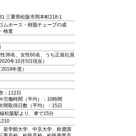
831 三重県松阪市岡本町218-1
ゴムホース・樹脂チューブの成
・検査
円
男性38名、女性60名、うち正規社員
2020年10月5日現在）
2019年度）
数：112日
外労働時間（平均）：10時間
年間取得日数（平均）：15日
本線松阪駅より、車で15分
1210
、皇学館大学、中京大学、鈴鹿国
三重高校、松阪高校、松阪商業高