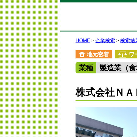
HOME
企業検索
検索結
地元密着
ワ
業種
製造業（食
株式会社ＮＡ