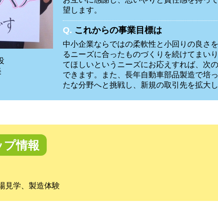
望します。
Q.
これからの事業目標は
中小企業ならではの柔軟性と小回りの良さ
るニーズに合ったものづくりを続けてまい
役
てほしいというニーズにお応えすれば、次
美
できます。また、長年自動車部品製造で培
たな分野へと挑戦し、新規の取引先を拡大
ップ情報
場見学、製造体験