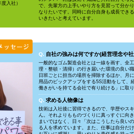
1年度入社）
で、先輩方の上手いやり方を見習って分か
なりたいです。同時に自分自身も成長でき
いきたいと考えています。
Q.
自社の強みは何ですか(経営理念や社
一般的なゴム製造会社とは一線を画す、全工場
理・整頓・清掃）の行き届いた環境の良い
日班ごとに担当の場所を掃除するほか、月に
用品のピックアップをする5S活動をして、
働きがいを持てる会社で有り続ける」に取
Q.
求める人物像は
技術は入社後に習得できるので、学歴やス
ん。それよりもものづくりに真っすぐに向
まいではなく、日々「次はこうしたら良い
る人を求めています。また、仕事は自分だ
お互いに感謝し、思いやりと責任感を持っ