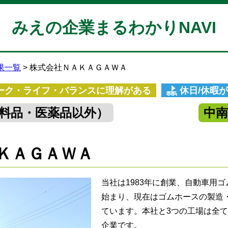
みえの企業まるわかりNAVI
果一覧
株式会社ＮＡＫＡＧＡＷＡ
ーク・ライフ・バランスに理解がある
休日/休暇
料品・医薬品以外）
中
ＫＡＧＡＷＡ
当社は1983年に創業、自動車用
始まり、現在はゴムホースの製造
ています。本社と3つの工場は全
企業です。