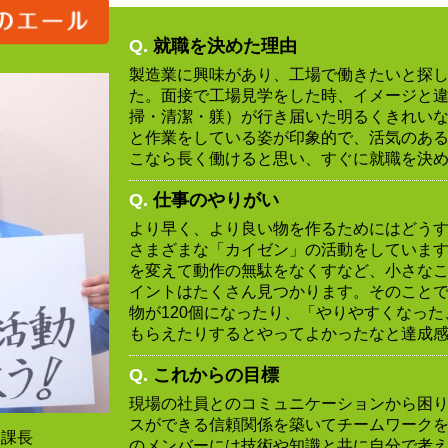
Q.
就職を決めた理由
製造業に興味があり、工場で働きたいと探
た。面接で工場見学をした時、イメージと違
掃・清潔・躾）が行き届いた明るくきれい
と作業をしている姿が印象的で、活気のあ
こなら長く働けると思い、すぐに就職を決
Q.
仕事のやりがい
より早く、より良い物を作るためにはどう
さまざまな「カイゼン」の活動をしていま
を変えて動作の無駄をなくすなど、小さな
イントはたくさん見つかります。そのことで
物が120個になったり、「やりやすくなっ
もらえたりするとやってよかったなと達成
Q.
これからの目標
現場の社員とのコミュニケーションから困
スができる信頼関係を築いてチームワーク
 課長
のメンバーには技術や知識と共に自分で考