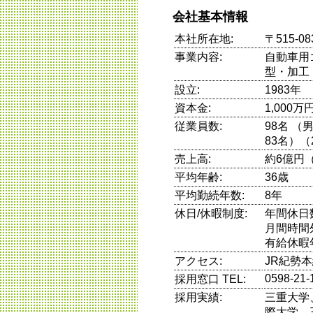
会社基本情報
本社所在地:
〒515-0
事業内容:
自動車用
型・加工
設立:
1983年
資本金:
1,000万
従業員数:
98名 （
83名）（
売上高:
約6億円（
平均年齢:
36歳
平均勤続年数:
8年
休日/休暇制度:
年間休日
月間時間
有給休暇
アクセス:
JR紀勢
0598-21-
採用窓口 TEL:
採用実績:
三重大学
際大学、