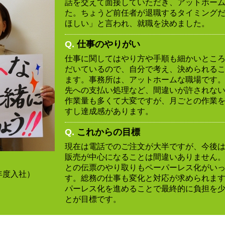
話を交えて面接していただき、アットホー
た。ちょうど前任者が退職するタイミング
ほしい」と言われ、就職を決めました。
Q.
仕事のやりがい
仕事に関してはやり方や手順も細かいとこ
だいているので、自分で考え、決められる
ます。事務所は、アットホームな職場です
先への支払い処理など、間違いが許されな
作業量も多くて大変ですが、月ごとの作業
すし達成感があります。
Q.
これからの目標
現在は電話でのご注文が大半ですが、今後
販売が中心になることは間違いありません
との伝票のやり取りもペーパーレス化がい
6年度入社）
す。総務の仕事も変化と対応が求められま
パーレス化を進めることで最終的に負担を
とが目標です。