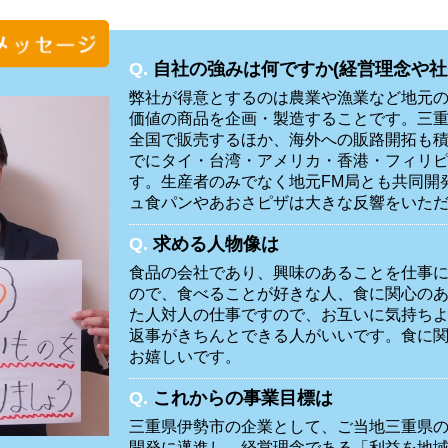
Q.
自社の強みは何ですか(経営理念や社
弊社が得意とするのは農業や漁業など地元
価値の商品を企画・製造することです。三
全国で販売するほか、海外への販路開拓も
でにタイ・台湾・アメリカ・香港・フィリ
す。生産者のみでなく地元FM局とも共同開
ュ食パンやあおさピザは大きな反響をいた
Q.
求める人物像は
食品の会社であり、興味のあることを仕事
ので、食べることが好きな人、食に関心の
た人対人の仕事ですので、お互いに気持ち
返事がきちんとできる人がいいです。食に
お嬉しいです。
Q.
これからの事業目標は
三重県伊勢市の企業として、ご当地三重県
開発に邁進し、経営理念である「利益を地