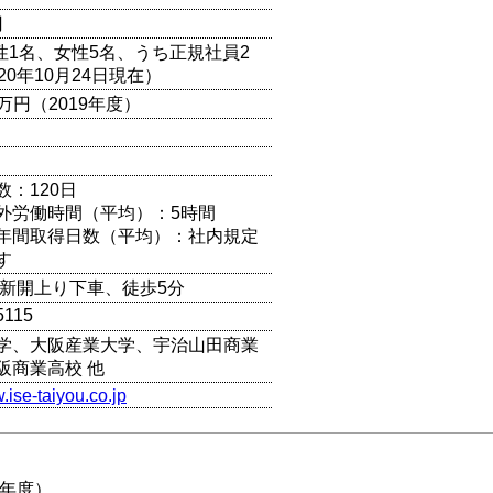
円
男性1名、女性5名、うち正規社員2
20年10月24日現在）
00万円（2019年度）
数：120日
外労働時間（平均）：5時間
年間取得日数（平均）：社内規定
す
 新開上り下車、徒歩5分
5115
学、大阪産業大学、宇治山田商業
阪商業高校 他
.ise-taiyou.co.jp
0年度）