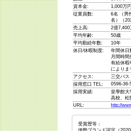
資本金:
1,000万
従業員数:
6名 （
名）（20
売上高:
2億7,4
平均年齢:
50歳
平均勤続年数:
10年
休日/休暇制度:
年間休日
月間時間
有給休暇
によりま
アクセス:
三交バス
0596-36-
採用窓口 TEL:
採用実績:
皇學館大
高校、松
URL:
http://www
受賞歴等：
伊勢ブランド認定（202