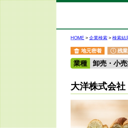
HOME
企業検索
検索結
地元密着
残業
業種
卸売・小売
大洋株式会社