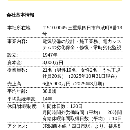
会社基本情報
本社所在地:
〒510-0045 三重県四日市市蔵町8番13
号
事業内容:
電気設備の設計・施工業務、電力シス
テムの劣化保全・修復・常時劣化監視
設立:
1947年
資本金:
3,000万円
従業員数:
21名（男性19名、女性2名、うち正規
社員20名）（2025年10月31日現在）
売上高:
6億5,900万円（2025年3月期）
平均年齢:
38.8歳
平均勤続年数:
14年
休日/休暇制度:
年間休日数：120日
月間時間外労働時間（平均）：20時間
有給休暇年間取得日数（平均）：10日
アクセス:
JR関西本線「四日市駅」より、徒歩8