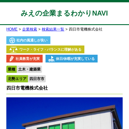
みえの企業まるわかりNAVI
HOME
企業検索
検索結果一覧
四日市電機株式会社
社内の風通しが良い
ワーク・ライフ・バランスに理解がある
社員教育が充実
休日/休暇が充実している
業種
土木・建築業
北勢エリア
四日市市
四日市電機株式会社