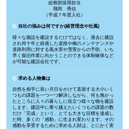
総務部採用担当
飛岡 秀信
（平成７年度入社）
Q.
自社の強みは何ですか(経営理念や社風)
様々な施設を建設するだけではなく、過去に建設
され何十年と経過した道路や橋のメンテナンスや
道路利用に対する風水害や雪害からの予防、いち
早く復旧作業に向かうことのできる体制確保など
が可能な建設会社です。
Q.
求める人物像は
自然を相手に長い月日をかけて直面する大小いく
つもの課題を一つ一つ解決しながら、何も無かっ
たところに人々の暮らしに役立つ様々な物を建設
します。建設中に乗り越えたいくつもの課題の数
だけ「完成」という、とても大きな目標を達成し
た時、多くの「感動」に生まれ変わります。その
感動を享受するために求める人財は、とにかく実