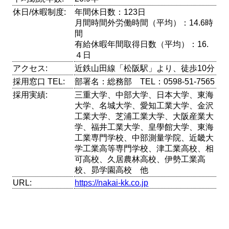
休日/休暇制度:
年間休日数：123日
月間時間外労働時間（平均）：14.6時
間
有給休暇年間取得日数（平均）：16.
４日
アクセス:
近鉄山田線「松阪駅」より、徒歩10分
採用窓口 TEL:
部署名：総務部 TEL：0598-51-7565
採用実績:
三重大学、中部大学、日本大学、東海
大学、名城大学、愛知工業大学、金沢
工業大学、芝浦工業大学、大阪産業大
学、福井工業大学、皇學館大学、東海
工業専門学校、中部測量学院、近畿大
学工業高等専門学校、津工業高校、相
可高校、久居農林高校、伊勢工業高
校、昴学園高校 他
URL:
https://nakai-kk.co.jp