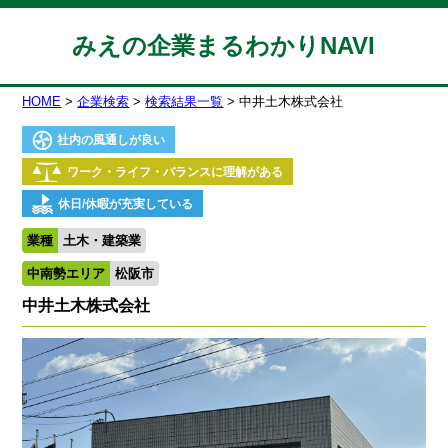
みえの企業まるわかりNAVI
HOME
企業検索
検索結果一覧
中井土木株式会社
社内の風通しが良い
ワーク・ライフ・バランスに理解がある
休日/休暇が充実している
業種
土木・建築業
中南勢エリア
松阪市
中井土木株式会社