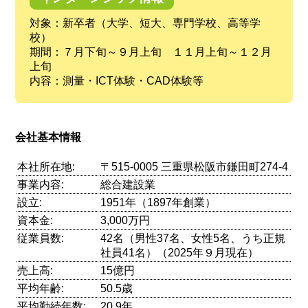
対象：新卒者（大学、短大、専門学校、高等学
校）
期間：７月下旬～９月上旬 １１月上旬～１２月
上旬
内容：測量・ICT体験・CAD体験等
会社基本情報
本社所在地:
〒515-0005 三重県松阪市鎌田町274-4
事業内容:
総合建設業
設立:
1951年（1897年創業）
資本金:
3,000万円
従業員数:
42名（男性37名、女性5名、うち正規
社員41名）（2025年９月現在）
売上高:
15億円
平均年齢:
50.5歳
平均勤続年数:
20.9年