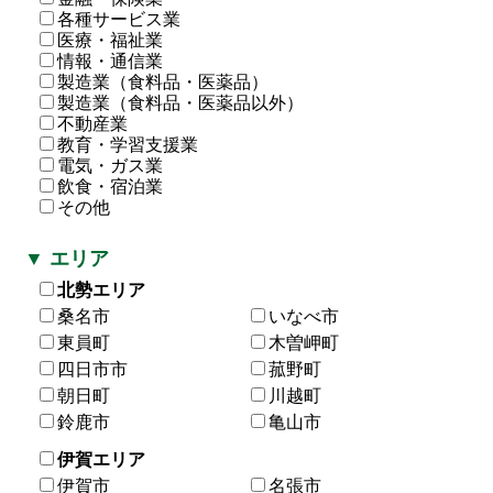
各種サービス業
医療・福祉業
情報・通信業
製造業（食料品・医薬品）
製造業（食料品・医薬品以外）
不動産業
教育・学習支援業
電気・ガス業
飲食・宿泊業
その他
▼ エリア
北勢エリア
桑名市
いなべ市
東員町
木曽岬町
四日市市
菰野町
朝日町
川越町
鈴鹿市
亀山市
伊賀エリア
伊賀市
名張市