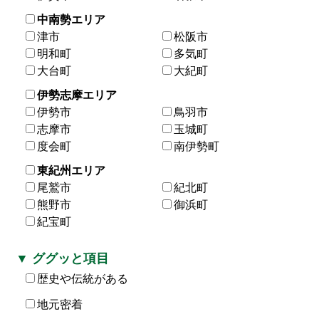
中南勢エリア
津市
松阪市
明和町
多気町
大台町
大紀町
伊勢志摩エリア
伊勢市
鳥羽市
志摩市
玉城町
度会町
南伊勢町
東紀州エリア
尾鷲市
紀北町
熊野市
御浜町
紀宝町
▼ ググッと項目
歴史や伝統がある
地元密着