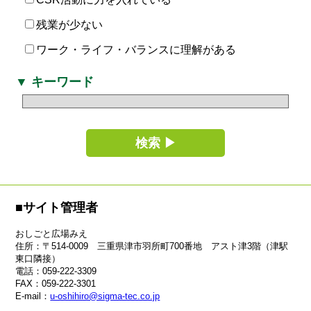
残業が少ない
ワーク・ライフ・バランスに理解がある
▼ キーワード
検索 ▶
■サイト管理者
おしごと広場みえ
住所
：〒514-0009 三重県津市羽所町700番地 アスト津3階（津駅
東口隣接）
電話
：059-222-3309
FAX
：059-222-3301
E-mail
：
u-oshihiro@sigma-tec.co.jp