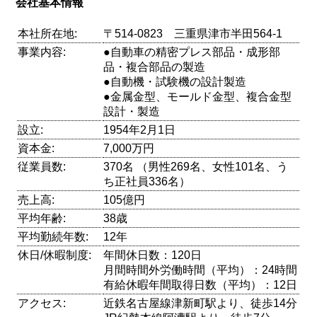
会社基本情報
本社所在地:
〒514-0823 三重県津市半田564-1
事業内容:
●自動車の精密プレス部品・成形部
品・複合部品の製造
●自動機・試験機の設計製造
●金属金型、モールド金型、複合金型
設計・製造
設立:
1954年2月1日
資本金:
7,000万円
従業員数:
370名 （男性269名、女性101名、う
ち正社員336名）
売上高:
105億円
平均年齢:
38歳
平均勤続年数:
12年
休日/休暇制度:
年間休日数：120日
月間時間外労働時間（平均）：24時間
有給休暇年間取得日数（平均）：12日
アクセス:
近鉄名古屋線津新町駅より、徒歩14分