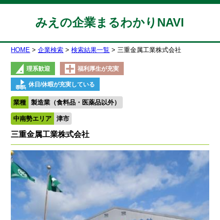
みえの企業まるわかりNAVI
HOME
企業検索
検索結果一覧
三重金属工業株式会社
理系歓迎
福利厚生が充実
休日/休暇が充実している
業種
製造業（食料品・医薬品以外）
中南勢エリア
津市
三重金属工業株式会社