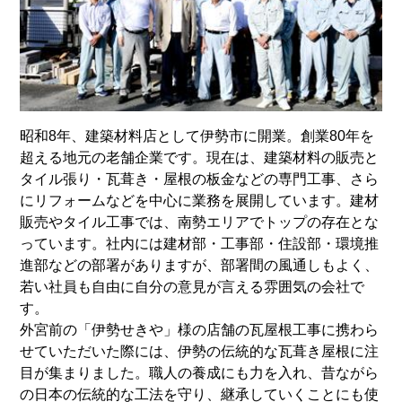
昭和8年、建築材料店として伊勢市に開業。創業80年を
超える地元の老舗企業です。現在は、建築材料の販売と
タイル張り・瓦葺き・屋根の板金などの専門工事、さら
にリフォームなどを中心に業務を展開しています。建材
販売やタイル工事では、南勢エリアでトップの存在とな
っています。社内には建材部・工事部・住設部・環境推
進部などの部署がありますが、部署間の風通しもよく、
若い社員も自由に自分の意見が言える雰囲気の会社で
す。
外宮前の「伊勢せきや」様の店舗の瓦屋根工事に携わら
せていただいた際には、伊勢の伝統的な瓦葺き屋根に注
目が集まりました。職人の養成にも力を入れ、昔ながら
の日本の伝統的な工法を守り、継承していくことにも使