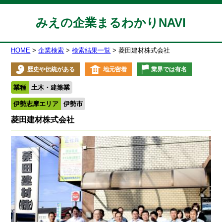
みえの企業まるわかりNAVI
HOME
企業検索
検索結果一覧
菱田建材株式会社
歴史や伝統がある
地元密着
業界では有名
業種
土木・建築業
伊勢志摩エリア
伊勢市
菱田建材株式会社