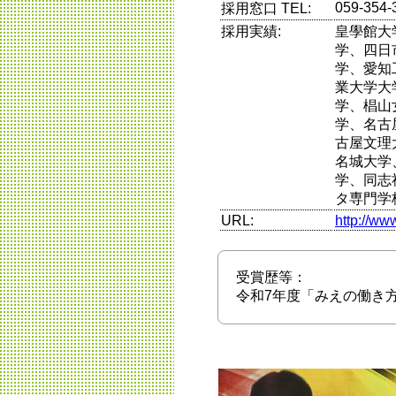
059-354-
採用窓口 TEL:
採用実績:
皇學館大
学、四日
学、愛知
業大学大
学、椙山
学、名古
古屋文理
名城大学
学、同志
タ専門学
URL:
http://ww
受賞歴等：
令和7年度「みえの働き方