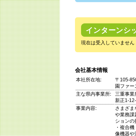
インターンシ
現在は受入していません
会社基本情報
本社所在地:
〒105-
園ファー
主な県内事業所:
三重事業所
新正1-12-
事業内容:
さまざま
や業務課
ションの
・複合機
像機器や