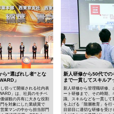
から“選ばれし者”とな
新人研修から50代で
AWARD」
まで一貫してスキルア
貸し切って開催される社内表
新人研修から管理職研修、
 AWARD」は、社員のモチベ
ート研修まで、その時期、
の価値観の共有に大きな役割
識、スキルなどを一貫して
部門を対象にした業績賞で
を上げる「階層教育」を行
ン営業マンの中から担当部門
目節目に適切な研修を受け