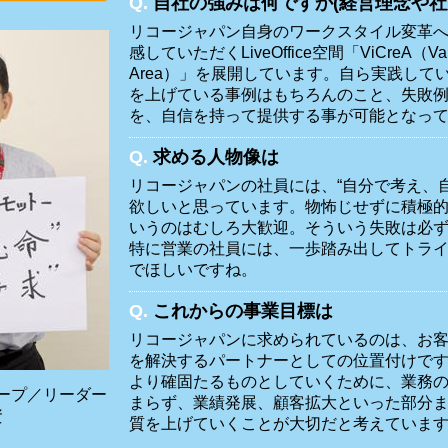
Q.
自社の強みは何ですか(経営理念や社
リコージャパン自身のワークスタイル変革
感していただくLiveOffice空間「ViCreA（Value i
Area）」を展開しています。自ら実践して
を上げている事例はもちろんのこと、失敗
を、自信を持って提供する事が可能となっ
Q.
求める人物像は
リコージャパンの社員には、“自分で考え、
欲しいと思っています。物怖じせずに積極的
いうのはむしろ大歓迎。そういう失敗は必
特に営業の社員には、一歩踏み出してトラ
でほしいですね。
Q.
これからの事業目標は
リコージャパンに求められているのは、お
を解決するパートナーとしての位置付けで
より確固たるものとしていくために、業務
ープ／リーダー
まらず、業績発展、顧客拡大といった部分
資
質を上げていくことが大切だと考えていま