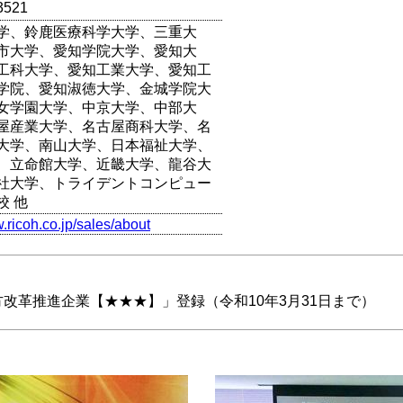
3521
学、鈴鹿医療科学大学、三重大
市大学、愛知学院大学、愛知大
工科大学、愛知工業大学、愛知工
学院、愛知淑徳大学、金城学院大
女学園大学、中京大学、中部大
屋産業大学、名古屋商科大学、名
大学、南山大学、日本福祉大学、
、立命館大学、近畿大学、龍谷大
社大学、トライデントコンピュー
校 他
w.ricoh.co.jp/sales/about
改革推進企業【★★★】」登録（令和10年3月31日まで）