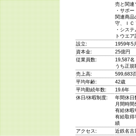
売と関連
・サポー
関連商品
守、ＩＣ
・システ
トウエア
設立:
1959年5
資本金:
25億円
従業員数:
19,587
うち正規職
売上高:
599,6
平均年齢:
42歳
平均勤続年数:
19.6年
休日/休暇制度:
年間休日
月間時間
有給休暇
有給取得率
績
アクセス:
近鉄名古