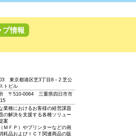
ップ情報
8503 東京都港区芝3丁目8－2 芝公
ストビル
 〒510-0064 三重県四日市市
15
な業種におけるお客様の経営課題
題の解決を支援する各種ソリュー
提案
（ＭＦＰ）やプリンターなどの画
消耗品およびＩＣＴ関連商品の販