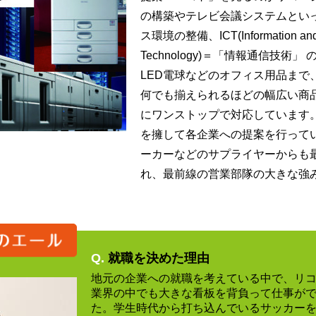
の構築やテレビ会議システムとい
ス環境の整備、ICT(Information and
Technology)＝「情報通信技術
LED電球などのオフィス用品まで
何でも揃えられるほどの幅広い商
にワンストップで対応しています
を擁して各企業への提案を行って
ーカーなどのサプライヤーからも
れ、最前線の営業部隊の大きな強
Q.
就職を決めた理由
地元の企業への就職を考えている中で、リ
業界の中でも大きな看板を背負って仕事が
た。学生時代から打ち込んでいるサッカー