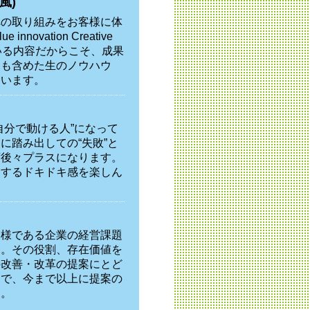
風)
への取り組みをお客様に体
nnovation Creative
いる内容だからこそ、成果
例も含めた生のノウハウ
ています。
自分で動ける人”になって
に踏み出しての“失敗”と
ず後々プラスになります。
イするドキドキ感を楽しん
客様である企業の経営課題
す。その役割、存在価値を
の改善・改革の提案にとど
まで、今まで以上に提案の
す。