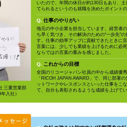
いたので、年間の休日が約130日もあり、
てられるというのも就職を決めたポイント
Q.
仕事のやりがい
地元の中小企業を担当しています。経営者
ち早く気づき、その解決のための“一歩先”
す。仕事の効率アップに貢献できたときに
言葉には、少しでも業績を上げるために必
ならではの言葉の重みを感じました。
Q.
これからの目標
全国のリコージャパン社員の中から成績優
「RICOH JAPAN AWARD」で、同じ部
ットワークやレスポンスといった仕事をこ
社 三重営業部
て、自分も表彰されるような成績を上げて
9年入社）