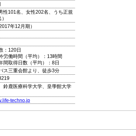
円
（男性101名、女性202名、うち正規
名）
2017年12月期）
数：120日
外労働時間（平均）：13時間
年間取得日数（平均）：8日
バス三重会館より、徒歩3分
8219
、鈴鹿医療科学大学、皇學館大学
.life-techno.jp