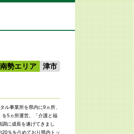
中南勢エリア
津市
タル事業所を県内に9ヵ所、
」を5ヵ所運営。「介護と福
順調に成長を遂げてきまし
20％を占めており県内トッ