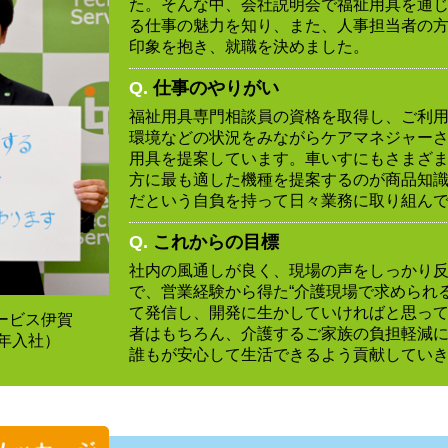
た。そんな中、会社説明会で福祉用具を通
る仕事の魅力を知り、また、人事担当者の
印象を抱き、就職を決めました。
Q.
仕事のやりがい
福祉用具専門相談員の資格を取得し、ご利
環境などの状況をみながらケアマネジャー
用具を提案しています。車いすにもさまざ
方に最も適した機種を提案するのが商品知
だという自負を持って日々業務に取り組ん
Q.
これからの目標
社内の風通しが良く、現場の声をしっかり
で、営業経験から得た“介護現場で求められ
て発信し、開発に生かしていければと思っ
ービス伊賀
者はもちろん、介護するご家族の負担軽減
8年入社）
誰もが安心して生活できるよう貢献してい