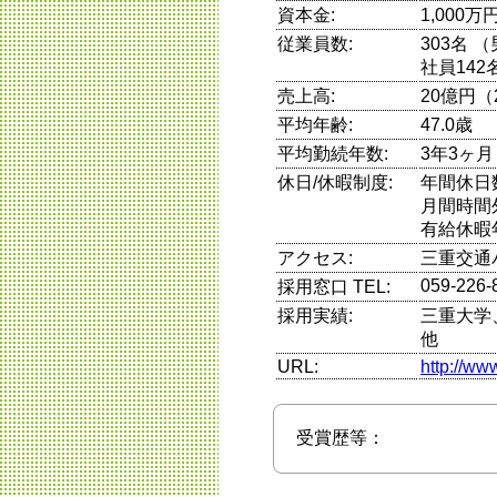
資本金:
1,000万
従業員数:
303名 
社員142
売上高:
20億円（
平均年齢:
47.0歳
平均勤続年数:
3年3ヶ月
休日/休暇制度:
年間休日
月間時間
有給休暇
アクセス:
三重交通
059-226-
採用窓口 TEL:
採用実績:
三重大学
他
URL:
http://www
受賞歴等：