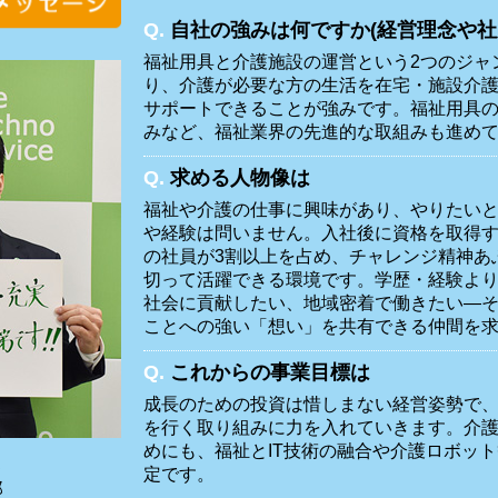
Q.
自社の強みは何ですか(経営理念や社
福祉用具と介護施設の運営という2つのジャ
り、介護が必要な方の生活を在宅・施設介
サポートできることが強みです。福祉用具の
みなど、福祉業界の先進的な取組みも進め
Q.
求める人物像は
福祉や介護の仕事に興味があり、やりたい
や経験は問いません。入社後に資格を取得す
の社員が3割以上を占め、チャレンジ精神あ
切って活躍できる環境です。学歴・経験よ
社会に貢献したい、地域密着で働きたい―
ことへの強い「想い」を共有できる仲間を
Q.
これからの事業目標は
成長のための投資は惜しまない経営姿勢で
を行く取り組みに力を入れていきます。介
めにも、福祉とIT技術の融合や介護ロボッ
部
定です。
郎