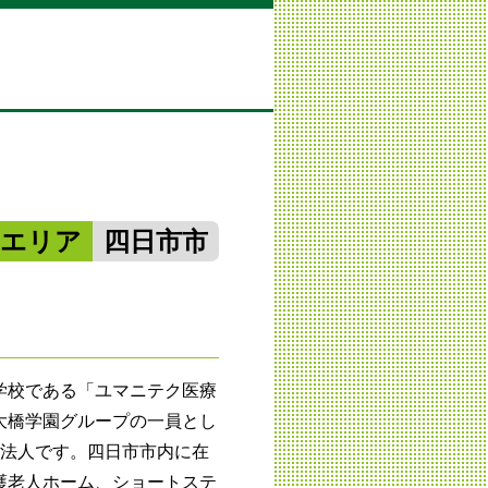
勢エリア
四日市市
学校である「ユマニテク医療
大橋学園グループの一員とし
祉法人です。四日市市内に在
護老人ホーム、ショートステ