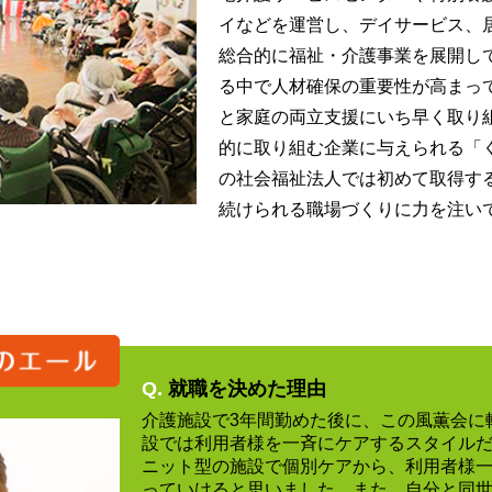
イなどを運営し、デイサービス、
総合的に福祉・介護事業を展開し
る中で人材確保の重要性が高まっ
と家庭の両立支援にいち早く取り
的に取り組む企業に与えられる「
の社会福祉法人では初めて取得す
続けられる職場づくりに力を注い
Q.
就職を決めた理由
介護施設で3年間勤めた後に、この風薫会に
設では利用者様を一斉にケアするスタイル
ニット型の施設で個別ケアから、利用者様
っていけると思いました。また、自分と同