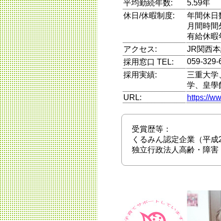
平均勤続年数:
5.59年
休日/休暇制度:
年間休日
月間時間
有給休暇
アクセス:
JR関西
059-329-
採用窓口 TEL:
採用実績:
三重大学
学、皇學
URL:
https://w
受賞歴等：
くるみん認定企業（平成2
独立行政法人高齢・障害