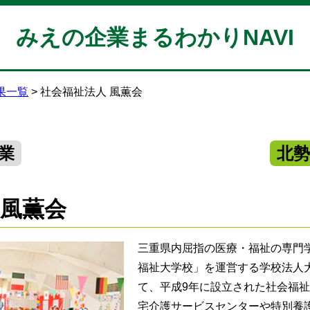
みえの企業まるわかりNAVI
果一覧
社会福祉法人 風薫会
業
北
 風薫会
三重県内屈指の医療・福祉の専門
福祉大学校」を運営する学校法人
て、平成9年に設立された社会福
宅介護サービスセンターや特別養