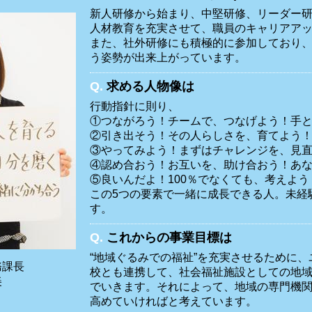
新人研修から始まり、中堅研修、リーダー
人材教育を充実させて、職員のキャリアア
また、社外研修にも積極的に参加しており
う姿勢が出来上がっています。
Q.
求める人物像は
行動指針に則り、
①つながろう！チームで、つなげよう！手
②引き出そう！その人らしさを、育てよう
③やってみよう！まずはチャレンジを、見
④認め合おう！お互いを、助け合おう！あ
⑤良いんだよ！100％でなくても、考えよ
この5つの要素で一緒に成長できる人。未経
す。
Q.
これからの事業目標は
“地域ぐるみでの福祉”を充実させるために
務課長
校とも連携して、社会福祉施設としての地
美
でいきます。それによって、地域の専門機
高めていければと考えています。