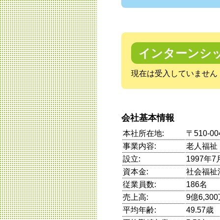
インターンシ
現在は受入していません
会社基本情報
本社所在地:
〒510-
事業内容:
老人福祉
設立:
1997年7
資本金:
社会福祉
従業員数:
186名
売上高:
9億6,30
平均年齢:
49.57歳