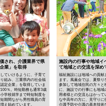
価され、介護業界で県
施設内の行事や地域イ
企業」を取得
て地域との交流を深め
立していけるように、子育て
福祉施設には地域への貢献
取り組み、三重県内の社会福
ます。風薫会では、夏祭り
ん認定企業」を取得していま
参加して地域住民の方々と
100％。時短勤務も通常3歳
に、施設での行事にも地域
、小学校就学まで時短制度を
用者様との交流もはかって
。短期間ながら男性職員の育
な中高年の方に、見守りに
も増え始めています。
介護予防や介護の基本技術