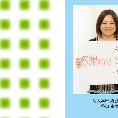
法人本部 総
谷口 由