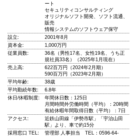
ート
セキュリティコンサルティング
オリジナルソフト開発、ソフト流通、
販売
情報システムのソフトウェア保守
設立:
2001年8月
資本金:
1,000万円
従業員数:
36名（男性17名、女性19名、うち正
規社員33名）（2025年1月現在）
売上高:
622百万円（2024年2月期）
590百万円（2023年2月期）
平均年齢:
38歳
平均勤続年数:
6.8年
休日/休暇制度:
年間休日数：125日
月間時間外労働時間（平均）：20時間
有給休暇年間取得日数（平均）：7日
アクセス:
近鉄山田線「伊勢市駅」「宇治山田
駅」より、車で約15分
採用窓口 TEL:
管理部 人事担当 TEL：0596-64-