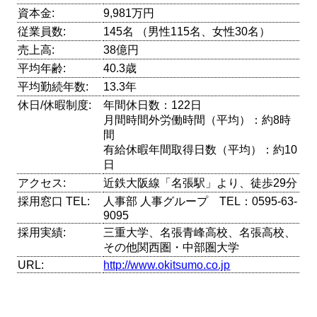
資本金:
9,981万円
従業員数:
145名 （男性115名、女性30名）
売上高:
38億円
平均年齢:
40.3歳
平均勤続年数:
13.3年
休日/休暇制度:
年間休日数：122日
月間時間外労働時間（平均）：約8時
間
有給休暇年間取得日数（平均）：約10
日
アクセス:
近鉄大阪線「名張駅」より、徒歩29分
採用窓口 TEL:
人事部 人事グループ TEL：0595-63-
9095
採用実績:
三重大学、名張青峰高校、名張高校、
その他関西圏・中部圏大学
URL:
http://www.okitsumo.co.jp