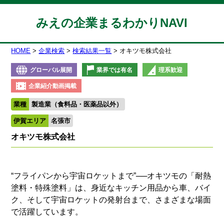
みえの企業まるわかりNAVI
HOME
企業検索
検索結果一覧
オキツモ株式会社
グローバル展開
業界では有名
理系歓迎
企業紹介動画掲載
業種
製造業（食料品・医薬品以外）
伊賀エリア
名張市
オキツモ株式会社
“フライパンから宇宙ロケットまで”──オキツモの「耐熱
塗料・特殊塗料」は、身近なキッチン用品から車、バイ
ク、そして宇宙ロケットの発射台まで、さまざまな場面
で活躍しています。