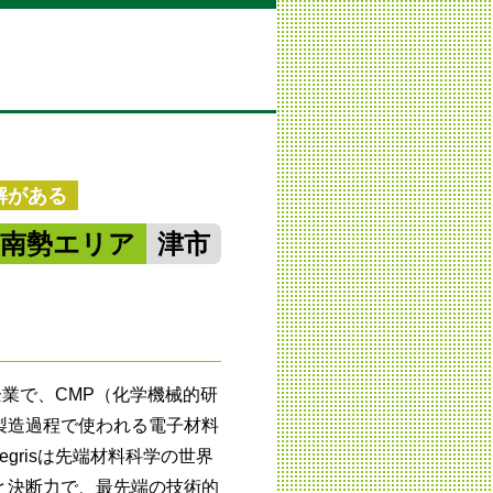
解がある
中南勢エリア
津市
プ企業で、CMP（化学機械的研
製造過程で使われる電子材料
egrisは先端材料科学の世界
と決断力で、最先端の技術的