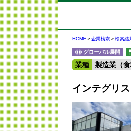
HOME
企業検索
検索結
グローバル展開
業種
製造業（食
インテグリス