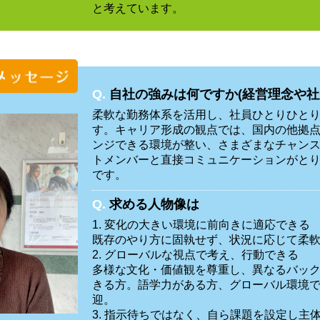
と考えています。
Q.
自社の強みは何ですか(経営理念や社
柔軟な勤務体系を活用し、社員ひとりひと
す。キャリア形成の観点では、国内の他拠
ンジできる環境が整い、さまざまなチャン
トメンバーと直接コミュニケーションがと
です。
Q.
求める人物像は
1. 変化の大きい環境に前向きに適応できる
既存のやり方に固執せず、状況に応じて柔
2. グローバルな視点で考え、行動できる
多様な文化・価値観を尊重し、異なるバッ
きる方。語学力がある方、グローバル環境
迎。
3. 指示待ちではなく、自ら課題を設定し主