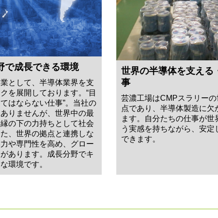
野で成長できる環境
世界の半導体を支える
事
企業として、半導体業界を支
クを展開しております。“目
芸濃工場はCMPスラリー
てはならない仕事”。当社の
点であり、半導体製造に欠
はありませんが、世界中の最
ます。自分たちの仕事が世
。縁の下の力持ちとして社会
う実感を持ちながら、安定
また、世界の拠点と連携しな
できます。
学力や専門性を高め、グロー
スがあります。成長分野でキ
適な環境です。