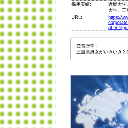
採用実績:
近畿大学
大学、三
URL:
https://w
corporate-
of-entegri
受賞歴等：
三重県男女がいきいきと