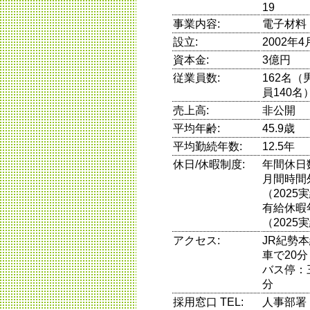
19
事業内容:
電子材料
設立:
2002年4
資本金:
3億円
従業員数:
162名（
員140名
売上高:
非公開
平均年齢:
45.9歳
平均勤続年数:
12.5年
休日/休暇制度:
年間休日数
月間時間
（2025
有給休暇
（2025
アクセス:
JR紀勢
車で20分
バス停：
分
採用窓口 TEL:
人事部署 0