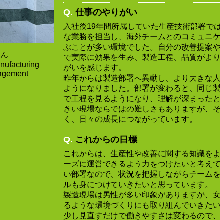
Q.
仕事のやりがい
入社後19年間所属していた生産技術部署で
な業務を担当し、海外チームとのコミュニ
ぶことが多い環境でした。自分の改善提案
さん
で実際に効果を生み、製造工程、品質がよ
nufacturing
がいを感じます。
agement
昨年からは製造部署へ異動し、より大きな
ようになりました。部署が変わると、同じ
で工程を見るようになり、理解が深まった
きい現場ならではの難しさもありますが、
く、日々の成長につながっています。
Q.
これからの目標
これからは、生産性や改善に関する知識を
ーズに運営できるよう力をつけたいと考え
い部署なので、状況を把握しながらチーム
ルも身につけていきたいと思っています。
製造現場は男性が多い印象がありますが、
るような環境づくりにも取り組んでいきた
少し見直すだけで働きやすさは変わるので