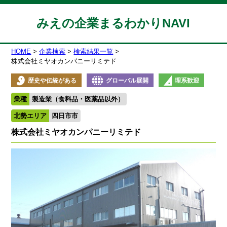
みえの企業まるわかりNAVI
HOME
企業検索
検索結果一覧
株式会社ミヤオカンパニーリミテド
歴史や伝統がある
グローバル展開
理系歓迎
業種
製造業（食料品・医薬品以外）
北勢エリア
四日市市
株式会社ミヤオカンパニーリミテド