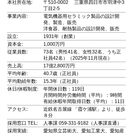
本社所在地:
〒510-0002 三重県四日市市羽津中3
丁目2-5
事業内容:
電気機器用セラミック製品の設計開
発、製造、販売
洋食器、耐熱製品の設計開発、販売
設立:
1931年（創業）
資本金:
1,000万円
従業員数:
73名（男性41名、女性32名、うち正
社員42名）（2025年11月現在）
売上高:
17億2,800万円
平均年齢:
40.7歳（正社員）
平均勤続年数:
15.3年（正社員）
休日/休暇制度:
年間休日数：119日
月間時間外労働時間（平均）：9時間
有給休暇年間取得日数（平均）：11日
アクセス:
近鉄名古屋線 「霞ケ浦駅」より、徒歩
８分
採用窓口 TEL:
人事課 059-331-9182（人事課直通）
採用実績:
愛知県立芸術大、愛知工業大、愛知産