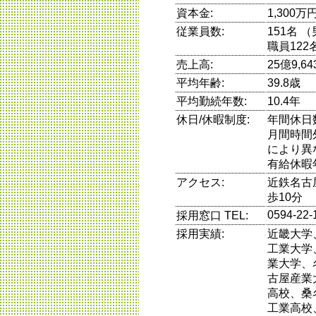
資本金:
1,300万
従業員数:
151名 
職員122
売上高:
25億9,
平均年齢:
39.8歳
平均勤続年数:
10.4年
休日/休暇制度:
年間休日
月間時間
により異
有給休暇
アクセス:
近鉄名古
歩10分
0594-22-
採用窓口 TEL:
採用実績:
近畿大学
工業大学
業大学、
古屋産業
高校、桑
工業高校