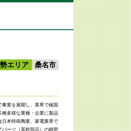
北勢エリア
桑名市
で事業を展開し、業界で確固
多種多様な業種・企業に製品
は日本特殊陶業、家電業界で
アパーツ（基幹部品）の精密