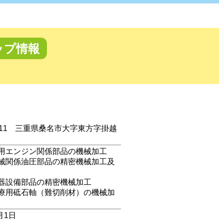
ップ情報
0811 三重県桑名市大字東方字掛越
用エンジン関係部品の機械加工
械関係油圧部品の精密機械加工及
器設備部品の精密機械加工
療用砥石軸（難切削材）の機械加
月1日