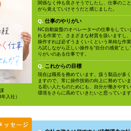
関係なく仲も良さそうでしたし、仕事のこ
がら覚えていけそうだと感じました。
Q.
仕事のやりがい
NC自動旋盤のオペレーターの仕事をしてい
れる作業で、さまざまな材質を扱いますし
操作すれば必ずうまくいくという単純な作
ろ試しながら正しい操作を“自分の感覚”と
りがいのある仕事です。
Q.
これからの目標
現在は職長を務めています。扱う製品が多
ますので、常に操作技術の向上に努めてい
る若い人たちのためにも、自分が働きやす
課
環境をさらに高めていきたいと思っていま
3年入社）