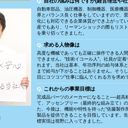
Q.
自社の強みは何ですか(経営理念や社
自動車部品、油圧機器、制御機器、医療機
界とバランス良く仕事をしていますので、
化にも対応できる企業体質ができ上がって
産でもあり、リーマンショックの際もリス
を乗り切ってきました。
Q.
求める人物像は
高度な機械であっても正確に操作できる人
できません。“技術イコール人”。社員が定
れます。当社は基本、年功序列の給与体系と
まで給与が下がることはありません。そうし
目にコツコツ”仕事に臨んでくれる方を求め
Q.
これからの事業目標は
完成品パーツのメーカーになること──超高
て、アッセンブリー（最終的な組み立て）
た。今後は、機能や特性を持った“佐藤製作
製品を提供できることを目指しています。
彦
標実現は視野に入ってきました。