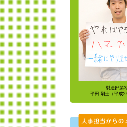
製造部第3
平田 剛士（平成2