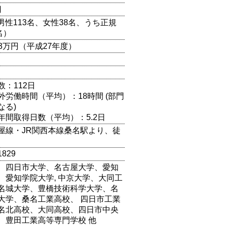
円
（男性113名、女性38名、うち正規
名）
643万円（平成27年度）
数：112日
外労働時間（平均）：18時間 (部門
なる)
年間取得日数（平均）：5.2日
屋線・JR関西本線桑名駅より、徒
1829
、四日市大学、名古屋大学、愛知
、愛知学院大学, 中京大学、大同工
名城大学、豊橋技術科学大学、名
大学、桑名工業高校、 四日市工業
名北高校、大同高校、四日市中央
、豊田工業高等専門学校 他