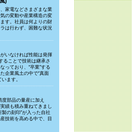
風)
器、家電などさまざまな業
景気の変動や産業構造の変
います。社員は何よりの財
トラは行わず、困難な状況
間がいなければ性能は発揮
着することで技術は継承さ
なっており、“卒業”する
た企業風土の中で“真面
ています。
精度部品の量産に加え
の実績も積み重ねてきまし
所製の刻印”が入った自社
生産技術を高める中で、目