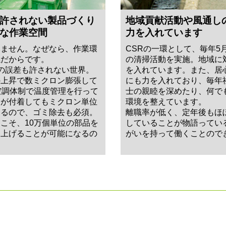
許されない製品づくり
地域貢献活動や風通し
な作業空間
力を入れています
みません。なぜなら、作業環
CSRの一環として、毎年5
係だからです。
の清掃活動を実施。地域に
の誤差も許されない世界。
を入れています。また、居
の上昇で数ミクロン膨張して
にも力を入れており、毎年
空調体制で温度管理を行って
士の親睦を深めたり、何で
ミが付着してもミクロン単位
環境を整えています。
あるので、ゴミ除去も必須。
離職率が低く、定年後もほ
こそ、10万個単位の部品を
していることが物語ってい
り上げることが可能になるの
がいを持って働くことので