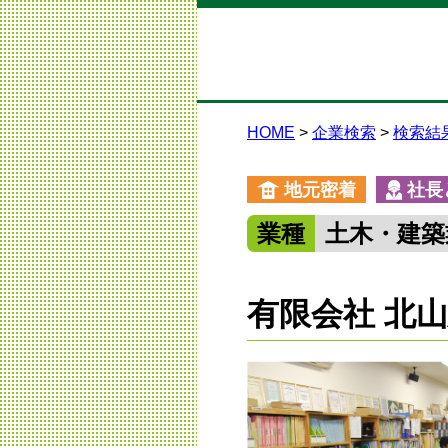
HOME
企業検索
検索結
地元密着
社長
業種
土木・建築
有限会社 北