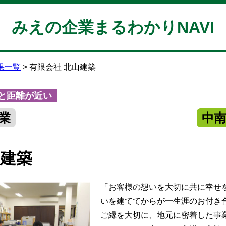
みえの企業まるわかりNAVI
果一覧
有限会社 北山建築
と距離が近い
業
中
山建築
「お客様の想いを大切に共に幸せ
いを建ててからが一生涯のお付き
ご縁を大切に、地元に密着した事