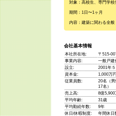
対象：高校生、専門学校
期間：1日〜1ヶ月
内容：建築に関わる全般
会社基本情報
本社所在地:
〒515-
事業内容:
一般戸建
設立:
2001年
資本金:
1,000万
従業員数:
20名（
17名）
売上高:
8億5,90
平均年齢:
31歳
平均勤続年数:
9年
休日/休暇制度:
年間休日