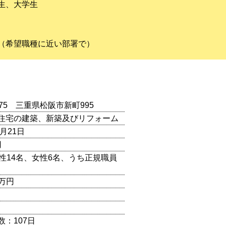
生、大学生
（希望職種に近い部署で）
0075 三重県松阪市新町995
住宅の建築、新築及びリフォーム
５月21日
円
男性14名、女性6名、うち正規職員
0万円
数：107日