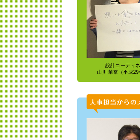
設計コーディ
山川 華奈（平成2