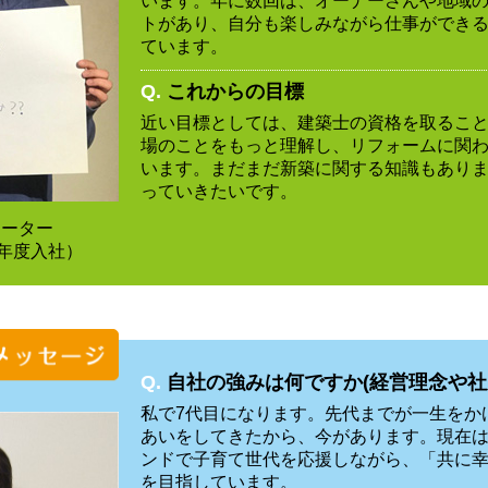
います。年に数回は、オーナーさんや地域
トがあり、自分も楽しみながら仕事ができ
ています。
Q.
これからの目標
近い目標としては、建築士の資格を取るこ
場のことをもっと理解し、リフォームに関
います。まだまだ新築に関する知識もあり
っていきたいです。
ネーター
9年度入社）
Q.
自社の強みは何ですか(経営理念や社
私で7代目になります。先代までが一生をか
あいをしてきたから、今があります。現在
ンドで子育て世代を応援しながら、「共に
を目指しています。