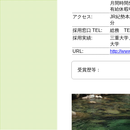
月間時間
有給休暇
アクセス:
JR紀勢
分
採用窓口 TEL:
総務 TEL 
採用実績:
三重大学
大学
URL:
http://ww
受賞歴等：