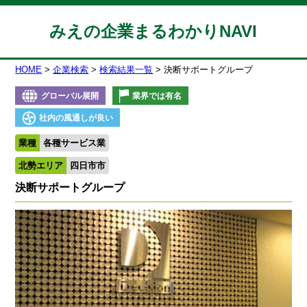
みえの企業まるわかりNAVI
HOME
企業検索
検索結果一覧
決断サポートグループ
グローバル展開
業界では有名
社内の風通しが良い
業種
各種サービス業
北勢エリア
四日市市
決断サポートグループ