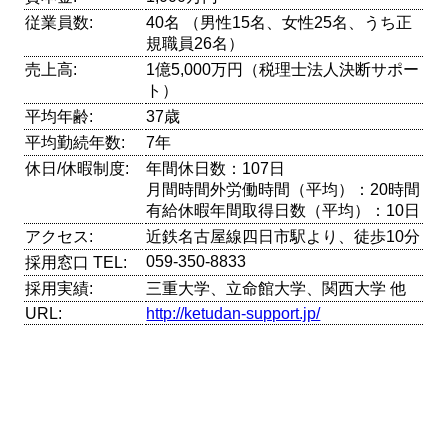
従業員数:
40名 （男性15名、女性25名、うち正
規職員26名）
売上高:
1億5,000万円（税理士法人決断サポー
ト）
平均年齢:
37歳
平均勤続年数:
7年
休日/休暇制度:
年間休日数：107日
月間時間外労働時間（平均）：20時間
有給休暇年間取得日数（平均）：10日
アクセス:
近鉄名古屋線四日市駅より、徒歩10分
059-350-8833
採用窓口 TEL:
採用実績:
三重大学、立命館大学、関西大学 他
URL:
http://ketudan-support.jp/