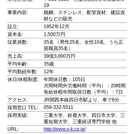
19
事業内容:
鐵鋼、ステンレス、配管資材、建設資
材などの販売
設立:
1952年12月
資本金:
1,500万円
従業員数:
35名 （男性25名、女性10名、うち正
規職員35名）
売上高:
39億3,000万円
平均年齢:
35歳
平均勤続年数:
12年
休日/休暇制度:
年間休日数：105日
月間時間外労働時間（平均）：20時間
有給休暇年間取得日数（平均）：7日
アクセス:
JR関西本線四日市駅より、車で8分
059-332-5511
採用窓口 TEL:
採用実績:
三重大学、鈴鹿大学、四日市大学、三
重短期大学、三重経済専門学校 他
URL:
http://www.s-k.co.jp/