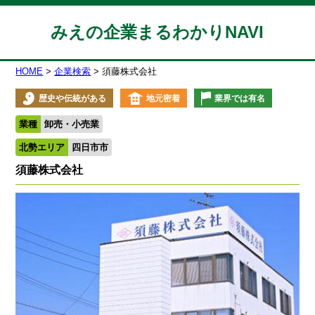
みえの企業まるわかりNAVI
HOME
企業検索
須藤株式会社
歴史や伝統がある
地元密着
業界では有名
業種
卸売・小売業
北勢エリア
四日市市
須藤株式会社