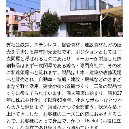
弊社は鉄鋼、ステンレス、配管資材、建設資材などの販
売を手掛ける鋼材卸売会社です。ポジションとしては二
次問屋と呼ばれるものにあたり、メーカーが製造した鉄
鋼製品はまず一次問屋である総合・専門商社に、その次
に私達須藤へと流れます。製品は土木・建築や改修現場
へと販売され、自動車・造船・建設・機械などのさまざ
まな分野で活用、建物や街の景観づくり、工業の製品づ
くりに役立てられています。個人商店に始まり、昭和27
年に株式会社化して以降60余年、小さなボルトひとつか
ら大きな鋼材まで「須藤ひとつで全部揃う」状況を築き
上げてきました。お客様のニーズに的確にお応えするこ
とで、お客様にとって身近で、かつ「Useful（お役に立
つ）」な存在であり続けるよう努めています。