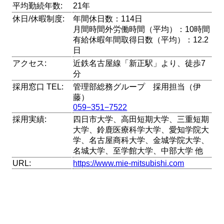
平均勤続年数:
21年
休日/休暇制度:
年間休日数：114日
月間時間外労働時間（平均）：10時間
有給休暇年間取得日数（平均）：12.2
日
アクセス:
近鉄名古屋線「新正駅」より、徒歩7
分
採用窓口 TEL:
管理部総務グループ 採用担当（伊
藤）
059−351−7522
採用実績:
四日市大学、高田短期大学、三重短期
大学、鈴鹿医療科学大学、愛知学院大
学、名古屋商科大学、金城学院大学、
名城大学、至学館大学、中部大学 他
URL:
https://www.mie-mitsubishi.com