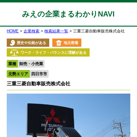
みえの企業まるわかりNAVI
HOME
企業検索
検索結果一覧
三重三菱自動車販売株式会社
歴史や伝統がある
地元密着
ワーク・ライフ・バランスに理解がある
業種
卸売・小売業
北勢エリア
四日市市
三重三菱自動車販売株式会社