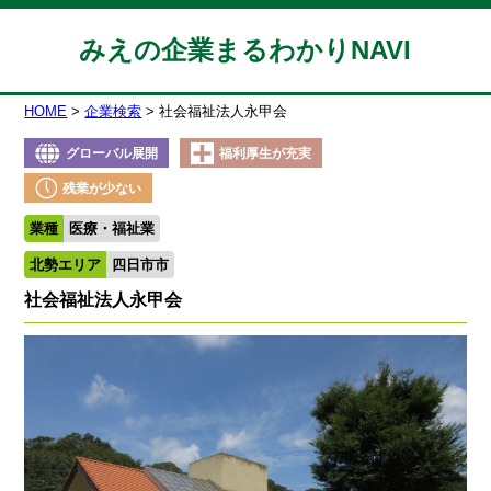
みえの企業まるわかりNAVI
HOME
企業検索
社会福祉法人永甲会
グローバル展開
福利厚生が充実
残業が少ない
業種
医療・福祉業
北勢エリア
四日市市
社会福祉法人永甲会