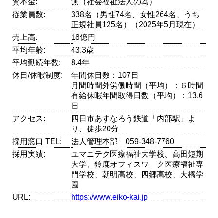
資本金:
無（社会福祉法人の為）
従業員数:
338名（男性74名、女性264名、うち
正規社員125名）（2025年5月現在）
売上高:
18億円
平均年齢:
43.3歳
平均勤続年数:
8.4年
休日/休暇制度:
年間休日数：107日
月間時間外労働時間（平均）：６時間
有給休暇年間取得日数（平均）：13.6
日
アクセス:
四日市あすなろう鉄道「内部駅」よ
り、徒歩20分
採用窓口 TEL:
法人管理本部 059-348-7760
採用実績:
ユマニテク医療福祉大学校、高田短期
大学、鈴鹿オフィスワーク医療福祉専
門学校、朝明高校、四郷高校、大橋学
園
URL:
https://www.eiko-kai.jp