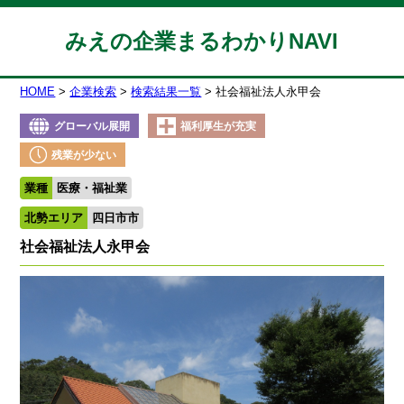
みえの企業まるわかりNAVI
HOME
企業検索
検索結果一覧
社会福祉法人永甲会
グローバル展開
福利厚生が充実
残業が少ない
業種
医療・福祉業
北勢エリア
四日市市
社会福祉法人永甲会