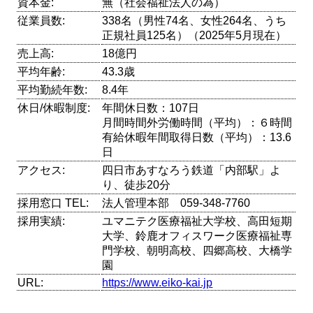
資本金:
無（社会福祉法人の為）
従業員数:
338名（男性74名、女性264名、うち
正規社員125名）（2025年5月現在）
売上高:
18億円
平均年齢:
43.3歳
平均勤続年数:
8.4年
休日/休暇制度:
年間休日数：107日
月間時間外労働時間（平均）：６時間
有給休暇年間取得日数（平均）：13.6
日
アクセス:
四日市あすなろう鉄道「内部駅」よ
り、徒歩20分
採用窓口 TEL:
法人管理本部 059-348-7760
採用実績:
ユマニテク医療福祉大学校、高田短期
大学、鈴鹿オフィスワーク医療福祉専
門学校、朝明高校、四郷高校、大橋学
園
URL:
https://www.eiko-kai.jp