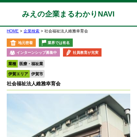
みえの企業まるわかりNAVI
HOME
企業検索
社会福祉法人維雅幸育会
地元密着
業界では有名
インターンシップ募集中
社員教育が充実
業種
医療・福祉業
伊賀エリア
伊賀市
社会福祉法人維雅幸育会