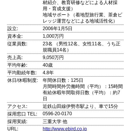
材紹介、教育研修などによる人材採
用・育成支援）
地域サポート（着地型旅行業、茶倉ビ
レッジ運営などによる地域活性化）
設立:
2006年1月5日
資本金:
1,000万円
従業員数:
23名 （男性12名、女性11名、うち正
規職員14名）
売上高:
9,050万円
平均年齢:
40歳
平均勤続年数:
4.8年
休日/休暇制度:
年間休日数：125日
月間時間外労働時間（平均）：15時間
有給休暇年間取得日数（平均）：約7
日
アクセス:
近鉄山田線伊勢市駅より、車で15分
0596-20-0170
採用窓口 TEL:
採用実績:
三重大学 他
URL:
http://www.ebird.co.jp