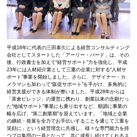
平成18年に代表の三田泰久による経営コンサルティング
会社としてスタートした「アーリー・バード」は、その
後、行政書士を加えて“経営サポート”力を強化し、平成
23年には人材紹介業として三重の企業に対する“人材サ
ポート”事業を開始しました。さらに、デザイナー・カ
メラマンも加わって“販促サポート”を手がけ、多角的に
経営支援ができる体制が整いました。平成28年からは
「茶倉ビレッジ」の運営に携わり、創業以来の念願だっ
た“地域サポート”事業にも乗り出すなど、順調に事業の
幅を広げ、“第二創業期”を迎えています。「地域と企業
の継続・発展を全力でお手伝いすることを通じて三重を
笑顔に」という経営理念に共感し、様々な専門能力を持
つプロ集団の一員となって、共に成長し続けてくれるス