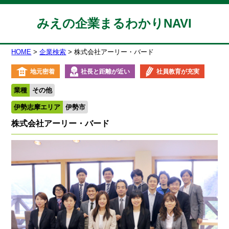
みえの企業まるわかりNAVI
HOME
企業検索
株式会社アーリー・バード
地元密着
社長と距離が近い
社員教育が充実
業種
その他
伊勢志摩エリア
伊勢市
株式会社アーリー・バード