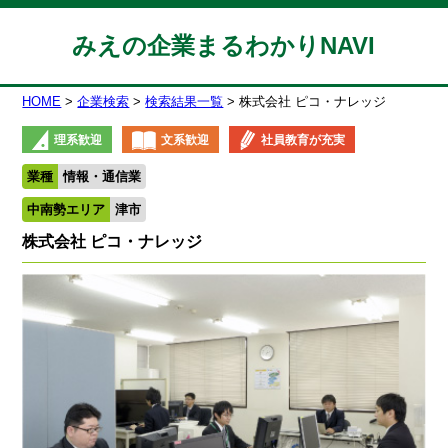
みえの企業まるわかりNAVI
HOME
企業検索
検索結果一覧
株式会社 ピコ・ナレッジ
理系歓迎
文系歓迎
社員教育が充実
業種
情報・通信業
中南勢エリア
津市
株式会社 ピコ・ナレッジ