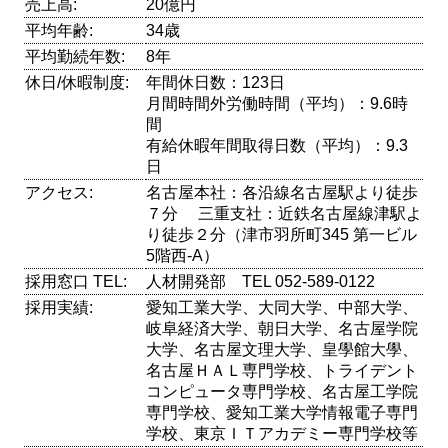
売上高:
20億円
平均年齢:
34歳
平均勤続年数:
8年
休日/休暇制度:
年間休日数：123日
月間時間外労働時間（平均）：9.6時
間
有給休暇年間取得日数（平均）：9.3
日
アクセス:
名古屋本社：各沿線名古屋駅より徒歩
７分 三重支社：近鉄名古屋線津駅よ
り徒歩２分（津市羽所町345 第一ビル
5階西-A）
採用窓口 TEL:
人材開発部 TEL 052-589-0122
採用実績:
愛知工業大学、大同大学、中部大学、
岐阜経済大学、朝日大学、名古屋学院
大学、名古屋文理大学、皇學館大學、
名古屋ＨＡＬ専門学校、トライデント
コンピュータ専門学校、名古屋工学院
専門学校、愛知工業大学情報電子専門
学校、東京ＩＴアカデミー専門学校等