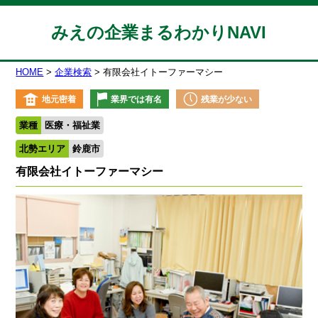
みえの企業まるわかりNAVI
HOME
企業検索
有限会社イトーファーマシー
地元密着
業界では有名
残業が少ない
業種
医療・福祉業
北勢エリア
鈴鹿市
有限会社イトーファーマシー