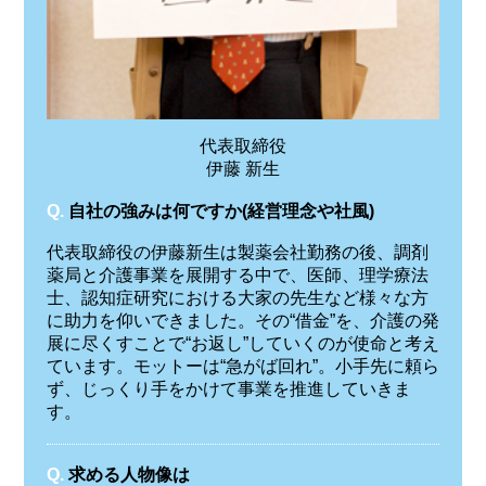
代表取締役
伊藤 新生
Q.
自社の強みは何ですか(経営理念や社風)
代表取締役の伊藤新生は製薬会社勤務の後、調剤
薬局と介護事業を展開する中で、医師、理学療法
士、認知症研究における大家の先生など様々な方
に助力を仰いできました。その“借金”を、介護の発
展に尽くすことで“お返し”していくのが使命と考え
ています。モットーは“急がば回れ”。小手先に頼ら
ず、じっくり手をかけて事業を推進していきま
す。
Q.
求める人物像は