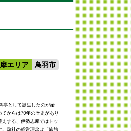
志摩エリア
鳥羽市
。料亭として誕生したのが始
てからは70年の歴史があり
迎えする、伊勢志摩ではトッ
す。弊社の経営理念は「旅館