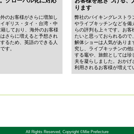
。グローバル化に対応
お客様を惹きつける、
ります
海外のお客様がさらに増加し
弊社のバイキングレストラ
、イギリス・タイ・台湾・中
やライブキッチンなどを備
在籍しており、海外のお客様
らの評判も上々です。お客
後はさらに増えると予想され
たいと思っておられるので
応するため、英語のできる人
解体ショーは人気がありま
定です。
究し、ライブキッチンの他
する竈や、旅館としては珍
夫を凝らしました。おかげ
利用されるお客様が増えて
All Rights Reserved, Copyright ©Mie Prefecture