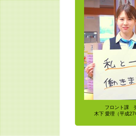
フロント課 
木下 愛理（平成2