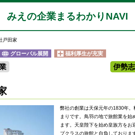
みえの企業まるわかりNAVI
社戸田家
グローバル展開
福利厚生が充実
業
伊勢
家
弊社の創業は天保元年の1830年
まりです。鳥羽の地で旅館業を始め
ます。天皇陛下を始め皇族方をお
プクラスの旅館と自負しておりま