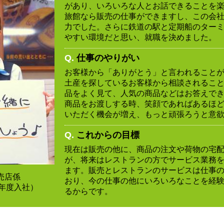
があり、いろいろな人とお話できることを
旅館なら販売の仕事ができますし、この会
力でした。さらに鉄道の駅と定期船のター
やすい環境だと思い、就職を決めました。
Q.
仕事のやりがい
お客様から「ありがとう」と言われること
土産を探しているお客様から相談されるこ
品をよく見て、人気の商品などはお答えで
商品をお渡しする時、笑顔であればあるほ
いただく機会が増え、もっと頑張ろうと意
Q.
これからの目標
現在は販売の他に、商品の注文や荷物の宅
が、将来はレストランの方でサービス業務
ます。販売とレストランのサービスは仕事
売店係
おり、今の仕事の他にいろいろなことを経
7年度入社）
るからです。