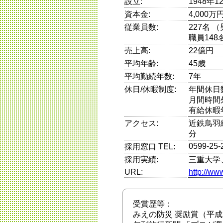
設立:
1948年1
資本金:
4,000万
従業員数:
227名 
職員148
売上高:
22億円
平均年齢:
45歳
平均勤続年数:
7年
休日/休暇制度:
年間休日数
月間時間
有給休暇
アクセス:
近鉄鳥羽
分
0599-25-
採用窓口 TEL:
採用実績:
三重大学
URL:
http://ww
受賞歴等：
みえの防災 奨励賞（平成