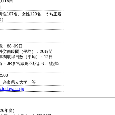
2月18日
円
（男性107名、女性120名、うち正規
名）
：88~99日
外労働時間（平均）：20時間
年間取得日数（平均）：12日
線・JR参宮線鳥羽駅より、徒歩3
2500
、奈良県立大学 等
w.todaya.co.jp
26年度）