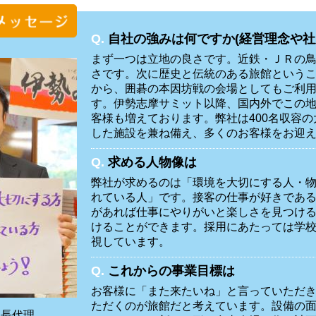
Q.
自社の強みは何ですか(経営理念や社
まず一つは立地の良さです。近鉄・ＪＲの
さです。次に歴史と伝統のある旅館という
から、囲碁の本因坊戦の会場としてもご利
す。伊勢志摩サミット以降、国内外でこの
客様も増えております。弊社は400名収容
した施設を兼ね備え、多くのお客様をお迎
Q.
求める人物像は
弊社が求めるのは「環境を大切にする人・
れている人」です。接客の仕事が好きであ
があれば仕事にやりがいと楽しさを見つけ
けることができます。採用にあたっては学
視しています。
Q.
これからの事業目標は
お客様に「また来たいね」と言っていただ
ただくのが旅館だと考えています。設備の
課長代理