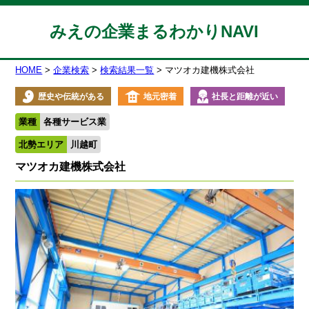
みえの企業まるわかりNAVI
HOME
企業検索
検索結果一覧
マツオカ建機株式会社
歴史や伝統がある
地元密着
社長と距離が近い
業種
各種サービス業
北勢エリア
川越町
マツオカ建機株式会社