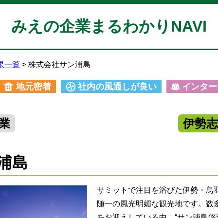
みえの企業まるわかりNAVI
果一覧
株式会社サン浦島
地元密着
社内の風通しが良い
インター
業
伊勢
浦島
サミットで注目を浴びた伊勢・鳥
随一の風光明媚な観光地です。数
をお迎えしている中、“サン浦島悠季