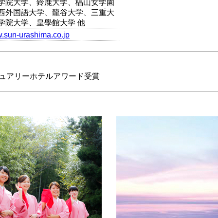
学院大学、鈴鹿大学、椙山女学園
西外国語大学、龍谷大学、三重大
学院大学、皇學館大学 他
w.sun-urashima.co.jp
ジュアリーホテルアワード受賞