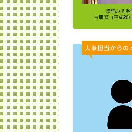
悠季の里 客
古畑 藍（平成26