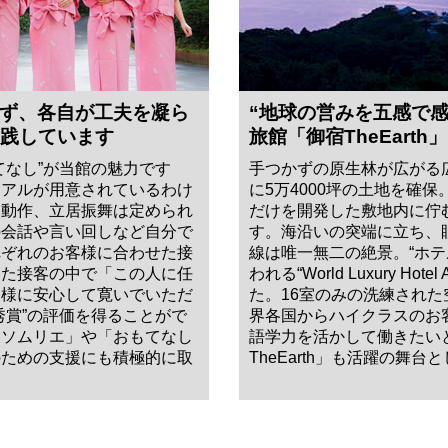
ず、各自が工夫を凝ら
“地球の営みを五感で
実践しています
旅館「御宿TheEarth」
てなし”が当館の魅力です
手つかずの原生林が広がる
ュアルが用意されているわけ
に5万4000坪の土地を確
な動作、立居振舞は定められ
だけを開発した敷地内に佇
の会話や言い回しなど自分で
す。海沿いの突端に立ち、眼
れぞれのお客様に合わせた接
線は唯一無二の絶景。“ホテ
した接客の中で「この人に任
われる“World Luxury Hot
客様に安心して寛いでいただ
た。16室のみの洗練され
秀賞”の評価を得ることがで
界各国からハイクラスのお
泉ソムリエ」や「おもてなし
語学力を活かして働きたい
のための支援にも積極的に取
TheEarth」も活躍の舞