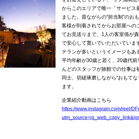
からこのエリアで唯一「サービス
ました。昔ながらの“担当制”のお
客様が到着されてからお部屋への
てお見送りまで、1人の客室係が
で安心して寛いでいただいていま
テランが多いというイメージもあ
平均年齢が30歳と若く、20歳代
んどのスタッフが旅館での仕事は
同士、切磋琢磨しながら“おもてな
ます。
企業紹介動画はこちら
https://www.instagram.com/reel/D
utm_source=ig_web_copy_link&