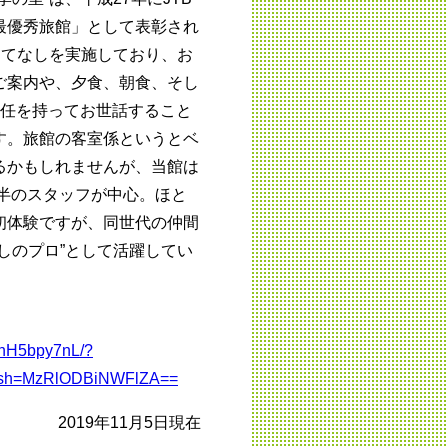
最優秀旅館」として表彰され
もてなしを実施しており、お
ご案内や、夕食、朝食、そし
責任を持ってお世話すること
す。旅館の客室係というとベ
るかもしれませんが、当館は
前半のスタッフが中心。ほと
初体験ですが、同世代の仲間
しのプロ”として活躍してい
FnH5bpy7nL/?
igsh=MzRlODBiNWFlZA==
2019年11月5日現在