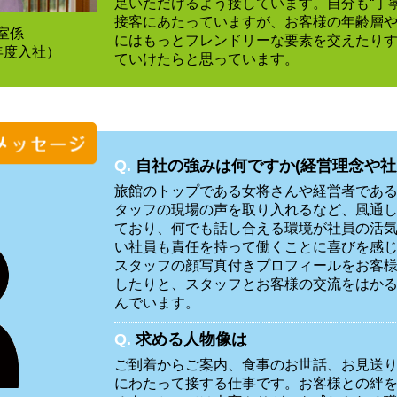
足いただけるよう接しています。自分も“丁
接客にあたっていますが、お客様の年齢層
室係
にはもっとフレンドリーな要素を交えたり
年度入社）
ていけたらと思っています。
Q.
自社の強みは何ですか(経営理念や社
旅館のトップである女将さんや経営者であ
タッフの現場の声を取り入れるなど、風通
ており、何でも話し合える環境が社員の活
い社員も責任を持って働くことに喜びを感
スタッフの顔写真付きプロフィールをお客
したりと、スタッフとお客様の交流をはか
んでいます。
Q.
求める人物像は
ご到着からご案内、食事のお世話、お見送
にわたって接する仕事です。お客様との絆