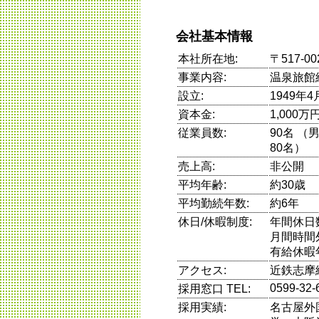
会社基本情報
本社所在地:
〒517-
事業内容:
温泉旅館
設立:
1949年4
資本金:
1,000万
従業員数:
90名 （
80名）
売上高:
非公開
平均年齢:
約30歳
平均勤続年数:
約6年
休日/休暇制度:
年間休日数
月間時間
有給休暇
アクセス:
近鉄志摩
0599-32-
採用窓口 TEL:
採用実績:
名古屋外