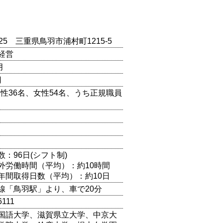
0025 三重県鳥羽市浦村町1215-5
経営
月
円
男性36名、女性54名、うち正規職員
：96日(シフト制)
外労働時間（平均）：約10時間
年間取得日数（平均）：約10日
線「鳥羽駅」より、車で20分
6111
国語大学、滋賀県立大学、中京大