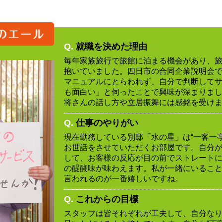
Q.
就職を決めた理由
毎年家族旅行で旅館に泊まる機会があり、
抱いていました。四日市の合同企業説明会
マニュアルにとらわれず、自分で判断して
も面白い」と伺ったことで興味が深まりま
将さんの話し方や立居振舞には感銘を受け
Q.
仕事のやりがい
現在勤務している別邸「水の星」は“一客一亭
お世話をさせていただくお部屋です。自分
して、お客様の反応が目の前でストレート
の醍醐味が味わえます。私が一緒にいるこ
言われるのが一番嬉しいですね。
Q.
これからの目標
スタッフは皆それぞれが工夫して、自分な