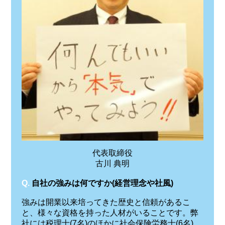
代表取締役
古川 典明
Q.
自社の強みは何ですか(経営理念や社風)
強みは開業以来培ってきた歴史と信頼があるこ
と、様々な資格を持った人材がいることです。弊
社には税理士(7名)のほかに社会保険労務士(6名)、