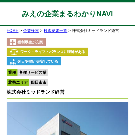
みえの企業まるわかりNAVI
HOME
企業検索
検索結果一覧
株式会社ミッドランド経営
福利厚生が充実
ワーク・ライフ・バランスに理解がある
休日/休暇が充実している
業種
各種サービス業
北勢エリア
四日市市
株式会社ミッドランド経営