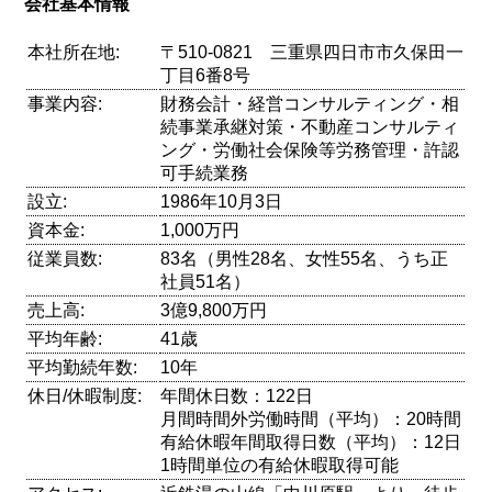
会社基本情報
本社所在地:
〒510-0821 三重県四日市市久保田一
丁目6番8号
事業内容:
財務会計・経営コンサルティング・相
続事業承継対策・不動産コンサルティ
ング・労働社会保険等労務管理・許認
可手続業務
設立:
1986年10月3日
資本金:
1,000万円
従業員数:
83名（男性28名、女性55名、うち正
社員51名）
売上高:
3億9,800万円
平均年齢:
41歳
平均勤続年数:
10年
休日/休暇制度:
年間休日数：122日
月間時間外労働時間（平均）：20時間
有給休暇年間取得日数（平均）：12日
1時間単位の有給休暇取得可能