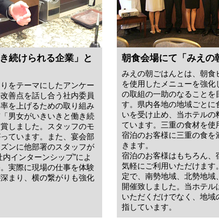
き続けられる企業」と
朝食会場にて「みえの
みえの朝ごはんとは、朝食
を使用したメニューを強化
くりをテーマにしたアンケー
の取組の一助のなることを
の改善点を話し合う社内委員
す。県内各地の地域ごとに
得率を上げるための取り組み
いを受け止め、当ホテルの
市「男女がいきいきと働き続
ています。三重の食材を使
受賞しました。スタッフのモ
宿泊のお客様に三重の食を
がっています。また、宴会部
きます。
ーズンに他部署のスタッフが
宿泊のお客様はもちろん、
社内インターンシップ”によ
気軽にご利用いただけます。
築。実際に現場の仕事を体験
定で、南勢地域、北勢地域
が深まり、横の繋がりも強化
開催致しました。当ホテル
いただくだけでなく、地域
指しています。