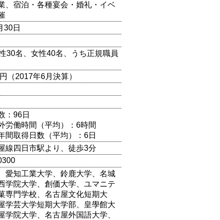
業、宿泊・各種宴会・婚礼・イベ
催
月30日
男性30名、女性40名、うち正規職員
万円（2017年6月決算）
数：96日
外労働時間（平均）：6時間
年間取得日数（平均）：6日
屋線四日市駅より、徒歩3分
0300
、愛知工業大学、鈴鹿大学、名城
西学院大学、創価大学、ユマニテ
菓専門学校、名古屋文化短期大
屋学芸大学短期大学部、皇學館大
屋学院大学、名古屋外国語大学、