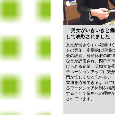
「男女がいきいきと働
して表彰されました
女性が働きやすい職場づ
トの実施、定期的に現場
会の設置、有給休暇の取
などが評価され、四日市
けられる企業」奨励賞を
チベーションアップに繋
門が忙しくなる忘年会シ
業務を応援できるように“
るワークシェア体制を構
することで業務への理解
されています。