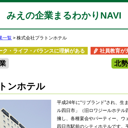
みえの企業まるわかりNAVI
果一覧
株式会社プラトンホテル
ーク・ライフ・バランスに理解がある
社員教育が
業
北
トンホテル
平成24年に“リブランド”され、
ル四日市」（旧ロワジールホテル
擁し、各種宴会やパーティー、ウ
四日市駅前のシティホテルです。平