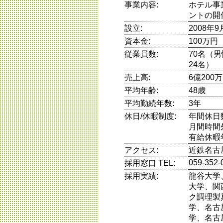
事業内容:
ホテル事
ントの開
設立:
2008年9
資本金:
100万円
従業員数:
70名（
24名）
売上高:
6億200
平均年齢:
48歳
平均勤続年数:
3年
休日/休暇制度:
年間休日
月間時間
有給休暇
アクセス:
近鉄名古
059-352-
採用窓口 TEL:
採用実績:
龍谷大学
大学、関
ク調理製
学、名古
学、名古