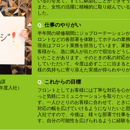
いるのを見て、すぐに馴染むことができそ
また、女性の活躍に積極的に取り組んでい
した。
Q.
仕事のやりがい
半年間の研修期間にジョブローテーション
ロントなどの各部署を体験してホテルの業
現在はフロント業務を担当しています。家
客様から、急に病人が出たので宿泊をどう
いたことがあります。そのときの私の対応
していただいて、今度は必ずここに泊まる
様の気持ちに寄り添えた実感が得られやり
Q.
これからの目標
泊課
7年度入社）
フロントとしてお客様には丁寧な対応を心
っと気軽にコミュニケーションを取りたい
す。一人ひとりのお客様に合わせて、とき
対応の幅を広げていけるようになりたいと
入社ですので、今後は、様々な部署で仕事
す。自分の可能性を広げられるように経験