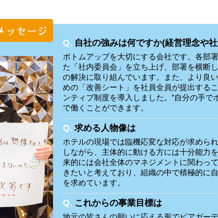
Q.
自社の強みは何ですか(経営理念や社
ボトムアップを大切にする会社です。各部
た「社内委員会」を立ち上げ、部署を横断
の解決に取り組んでいます。また、より良
めの「改善シート」を社員全員が提出する
ンティブ制度を導入しました。“自分の手で
で働くことができます。
Q.
求める人物像は
ホテルの現場では臨機応変な対応が求めら
しながら、主体的に動ける方には十分能力
来的には会社全体のマネジメントに関わっ
きたいと考えており、組織の中で積極的に
を求めています。
Q.
これからの事業目標は
地元の皆さんの願いに応える形でビアガーデ