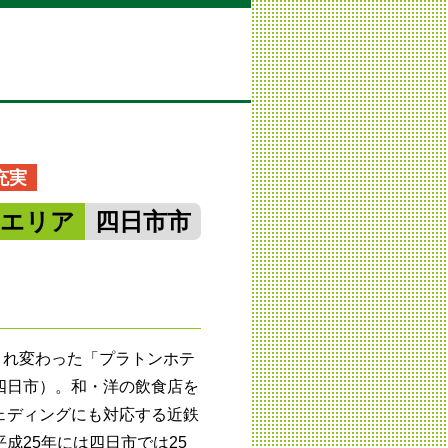
充実
勢エリア
四日市市
生まれ変わった「プラトンホテ
四日市）。和・洋の飲食店を
ェディングにも対応する近鉄
成25年には四日市では25